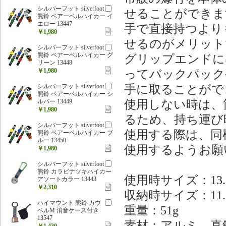
シルバーフット silverfoot
せることができま
熊鈴 ベアーベルハイカー イ
エロー 13447
手で直接持つより
￥1,980
せるのがメリット
シルバーフット silverfoot
熊鈴 ベアーベルハイカー グ
グリップエンドに
リーン 13448
￥1,980
ってバックパック
手に取ることがで
シルバーフット silverfoot
熊鈴 ベアーベルハイカー シ
使用しない時は、
ルバー 13449
￥1,980
るため、持ち運び
シルバーフット silverfoot
使用する際は、同
熊鈴 ベアーベルハイカー ブ
ルー 13450
使用するようお願
￥1,980
シルバーフット silverfoot
熊鈴 カラビナツキハイカー
使用時サイズ：13.
アソートカラー 13443
￥2,310
収納時サイズ：11.
ハイマウント 熊鈴 カウ
重量：51g
ベルM 消音ケース付き
13547
素材：アルミ、真
￥1,430