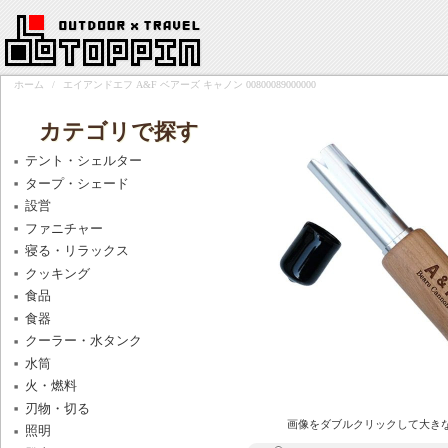
ホーム
/
エイアンドエフ A&F ベアーズ キャノン 00800089000000
カテゴリで探す
テント・シェルター
タープ・シェード
設営
ファニチャー
寝る・リラックス
クッキング
食品
食器
クーラー・水タンク
水筒
火・燃料
刃物・切る
画像をダブルクリックして大き
照明