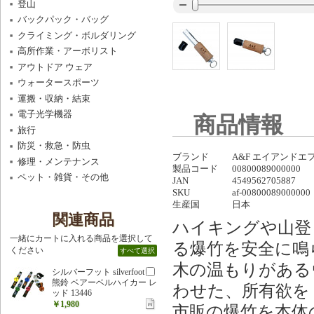
登山
バックパック・バッグ
クライミング・ボルダリング
高所作業・アーボリスト
アウトドア ウェア
ウォータースポーツ
運搬・収納・結束
電子光学機器
商品情報
旅行
防災・救急・防虫
ブランド
A&F エイアンドエ
修理・メンテナンス
製品コード
00800089000000
ペット・雑貨・その他
JAN
4549562705887
SKU
af-00800089000000
生産国
日本
関連商品
ハイキングや山登
一緒にカートに入れる商品を選択して
る爆竹を安全に鳴
ください
すべて選択
木の温もりがある
シルバーフット silverfoot
熊鈴 ベアーベルハイカー レ
わせた、所有欲を
ッド 13446
￥1,980
市販の爆竹を本体