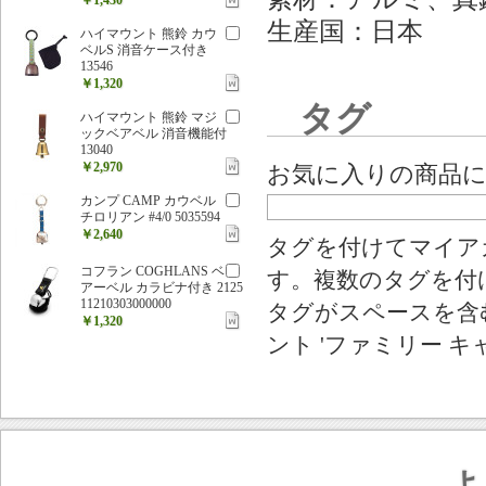
生産国：日本
ハイマウント 熊鈴 カウ
ベルS 消音ケース付き
13546
￥1,320
タグ
ハイマウント 熊鈴 マジ
ックベアベル 消音機能付
13040
￥2,970
お気に入りの商品
カンプ CAMP カウベル
チロリアン #4/0 5035594
￥2,640
タグを付けてマイア
コフラン COGHLANS ベ
す。複数のタグを付
アーベル カラビナ付き 2125
11210303000000
タグがスペースを含む
￥1,320
ント 'ファミリー キ
よ