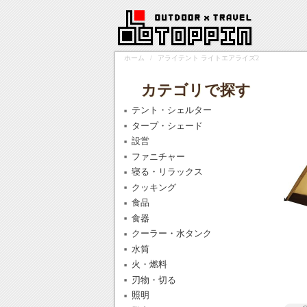
ホーム
/
アライテント ライトエアライズ2
カテゴリで探す
テント・シェルター
タープ・シェード
設営
ファニチャー
寝る・リラックス
クッキング
食品
食器
クーラー・水タンク
水筒
火・燃料
刃物・切る
照明