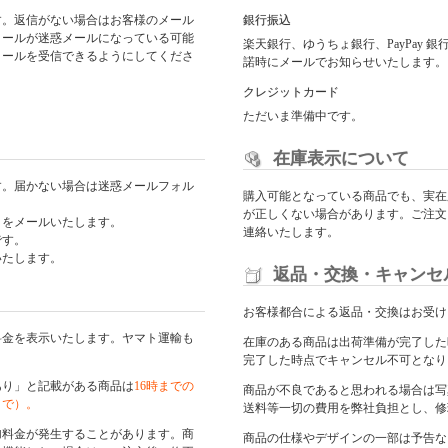
す。返信がない場合はお客様のメール
銀行振込
メールが迷惑メールになっている可能
楽天銀行、ゆうちょ銀行、PayPay
からのメールを受信できるようにしてくださ
諾時にメールでお知らせいたします。
クレジットカード
ただいま準備中です。
在庫表示について
す。届かない場合は迷惑メールフォル
購入可能となっている商品でも、実在
が正しくない場合があります。ご注文
日をメールいたします。
連絡いたします。
です。
いたします。
返品・交換・キャンセ
お客様都合による返品・交換はお受け
料金を表示いたします。ヤマト運輸も
在庫のある商品は出荷準備が完了した
完了した時点でキャンセル不可となり
あり」と記載がある商品は
16時までの
商品が不良であると思われる場合は写
まで）。
送料等一切の費用を弊社負担とし、修
加料金が発生することがあります。商
商品の仕様やデザインの一部は予告な