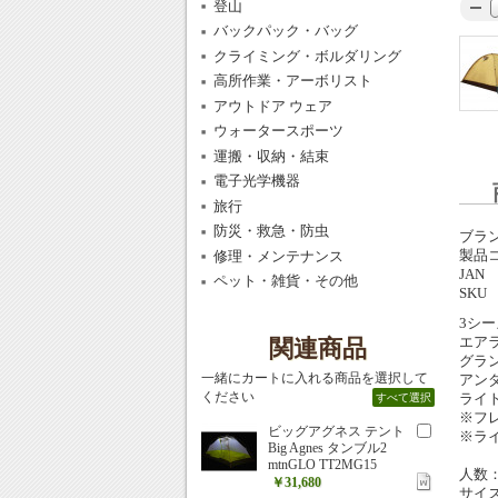
登山
バックパック・バッグ
クライミング・ボルダリング
高所作業・アーボリスト
アウトドア ウェア
ウォータースポーツ
運搬・収納・結束
電子光学機器
旅行
防災・救急・防虫
ブラ
製品
修理・メンテナンス
JAN
ペット・雑貨・その他
SKU
3シ
エア
関連商品
グラ
一緒にカートに入れる商品を選択して
アン
ください
ライ
すべて選択
※フレ
ビッグアグネス テント
※ラ
Big Agnes タンブル2
mtnGLO TT2MG15
人数
￥31,680
サイズ