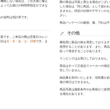
く機能しない場合は、ご注文後に修正
際の商品は写真と異なる場合がござい
によってお届けの時間帯指定ができな
した場合は「同じ商品」として扱われ
きません。特定の仕様やデザインのも
さい。
品の送料は別計算です。
商品パッケージの破損、傷、汚れは不
その他
休業です。ご来店の際は
営業日カレン
能日は
水・木・金・土・日曜
です。ま
梱包用に新品の箱を用意しております
使用することがあります。また、商品
貼って発送することがあります。
ラッピングはお受けしておりません。
商品はすべて正規品でメーカーの保証
売していません。
納品書を添付いたします。領収書が必
後の発行はできません。
商品写真は撮影条件やお客様がご使用
る場合があります。