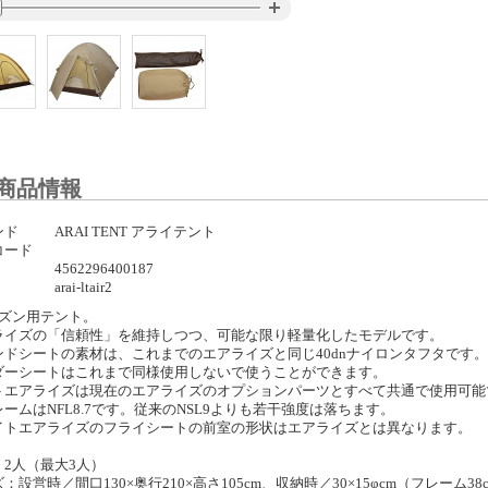
商品情報
ンド
ARAI TENT アライテント
コード
4562296400187
arai-ltair2
ーズン用テント。
ライズの「信頼性」を維持しつつ、可能な限り軽量化したモデルです。
ンドシートの素材は、これまでのエアライズと同じ40dnナイロンタフタです。
ダーシートはこれまで同様使用しないで使うことができます。
トエアライズは現在のエアライズのオプションパーツとすべて共通で使用可能
ームはNFL8.7です。従来のNSL9よりも若干強度は落ちます。
イトエアライズのフライシートの前室の形状はエアライズとは異なります。
：2人（最大3人）
：設営時／間口130×奥行210×高さ105cm、収納時／30×15φcm（フレーム38