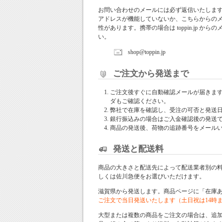
お問い合わせのメールには必ず返信いたしま
アドレスが機能していないか、こちらからの
性があります。携帯の場合は toppin.jp 
い。
shop@toppin.jp
ご注文から発送まで
ご注文後すぐに自動確認メールが届きま
ダもご確認ください。
弊社で在庫を確認し、受注の可否と発送
銀行振込みの場合はご入金確認後の発送
商品の発送後、荷物の追跡番号をメール
発送と配送料
商品の大きさと配送先によって配送業者別の
しくは佐川急便をお選びいただけます。
滋賀県から発送します。商品ページに「在庫
ご注文で当日発送いたします（土日祝は14時
大型または複数の商品をご注文の場合は、追