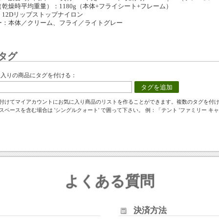
（乾燥時平均重量）：1180g（本体+フライシート+フレーム）
：12Dリップストップナイロン
ー：本体／クリーム、フライ／ライトグレー
タグ
に入りの商品にタグを付ける：
タグを追加
付けてマイアカウントにお気に入り商品のリストを作ることができます。複数のタグを付
スペースを含む場合は 'シングルクォート' で囲って下さい。 例：「テント 'ファミリー キャ
よくある質問
決済方法