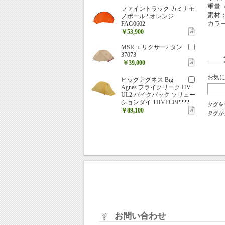
重量
ファイントラック カミナモ
素材
ノポール2 オレンジ
カラ
FAG0602
￥53,900
MSR エリクサー2 タン
37073
￥39,000
お気
ビッグアグネス Big
Agnes フライクリーク HV
UL2 バイクパック ソリュー
ションダイ THVFCBP222
タグを
￥89,100
タグが
お問い合わせ