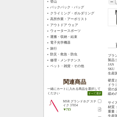
登山
バックパック・バッグ
クライミング・ボルダリング
高所作業・アーボリスト
アウトドア ウェア
ウォータースポーツ
運搬・収納・結束
電子光学機器
旅行
防災・救急・防虫
ブラ
製品
修理・メンテナンス
JAN
ペット・雑貨・その他
SKU
生産
硬度
関連商品
ドラ
一緒にカートに入れる商品を選択して
背の
ください
緩め
すべて選択
MSR グランドホグ ステ
サイズ
イク 37054
材質
￥715
重量：
生産