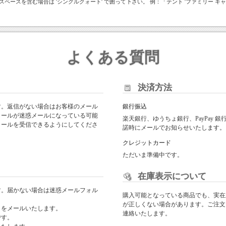
スペースを含む場合は 'シングルクォート' で囲って下さい。 例：「テント 'ファミリー キャ
よくある質問
決済方法
す。返信がない場合はお客様のメール
銀行振込
メールが迷惑メールになっている可能
楽天銀行、ゆうちょ銀行、PayPay
からのメールを受信できるようにしてくださ
諾時にメールでお知らせいたします。
クレジットカード
ただいま準備中です。
在庫表示について
す。届かない場合は迷惑メールフォル
購入可能となっている商品でも、実在
が正しくない場合があります。ご注文
日をメールいたします。
連絡いたします。
です。