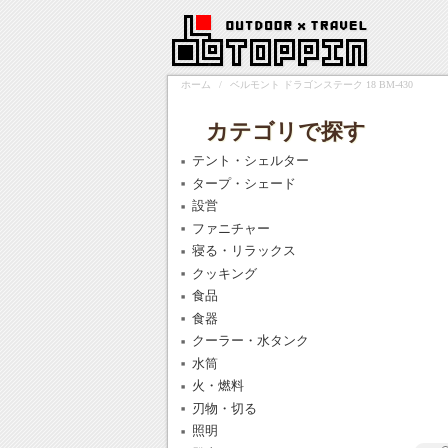
ホーム
/
ベルモント ドラゴンステーク 18 BM-430
カテゴリで探す
テント・シェルター
タープ・シェード
設営
ファニチャー
寝る・リラックス
クッキング
食品
食器
クーラー・水タンク
水筒
火・燃料
刃物・切る
照明