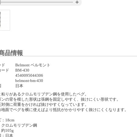
商品情報
ンド
Belmont ベルモント
コード
BM-430
4540095044306
belmont-bm-430
国
日本
と粘りがあるクロムモリブデン鋼を使用したペグ。
ゴンの背を模した形状は張鋼を固定しやすく、抜けにくい形状です。
反対側に荷重をかければ抜けやすくなっています。
の地面でペグを横に使えばより抵抗がかかりやすく抜けにくくなります。
：18cm
：クロムモリブデン鋼
約105g
国：日本