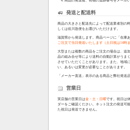
商品の発送後、荷物の追跡番号をメール
発送と配送料
商品の大きさと配送先によって配送業者別の
しくは佐川急便をお選びいただけます。
滋賀県から発送します。商品ページに「在庫
ご注文で当日発送いたします（土日祝は14時
大型または複数の商品をご注文の場合は、追
品の組み合せ等により送料の自動計算がうま
させていただくことがあります。また、地域
い、あるいは変更が必要なことがあります。
「メーカー直送」表示のある商品と弊社発送
営業日
実店舗の営業日は
金・土・日曜
です。祝日は
ダー
をご確認ください。ネット注文の発送可
た祝日は発送できません。