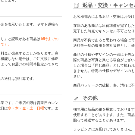
いたします。
返品・交換・キャンセ
お客様都合による返品・交換はお受け
料金を表示いたします。ヤマト運輸も
在庫のある商品は出荷準備が完了した
完了した時点でキャンセル不可となり
あり」と記載がある商品は
16時までの
商品が不良であると思われる場合は写
まで）。
送料等一切の費用を弊社負担とし、修
加料金が発生することがあります。商
商品の仕様やデザインの一部は予告な
く機能しない場合は、ご注文後に修正
際の商品は写真と異なる場合がござい
によってお届けの時間帯指定ができな
した場合は「同じ商品」として扱われ
きません。特定の仕様やデザインのも
さい。
品の送料は別計算です。
商品パッケージの破損、傷、汚れは不
その他
休業です。ご来店の際は
営業日カレン
能日は
水・木・金・土・日曜
です。ま
梱包用に新品の箱を用意しております
使用することがあります。また、商品
貼って発送することがあります。
ラッピングはお受けしておりません。