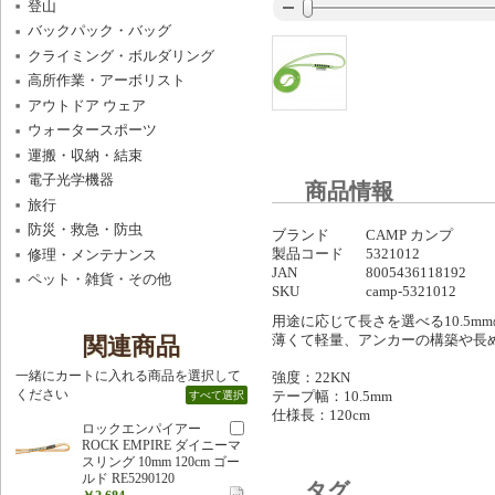
登山
バックパック・バッグ
クライミング・ボルダリング
高所作業・アーボリスト
アウトドア ウェア
ウォータースポーツ
運搬・収納・結束
電子光学機器
商品情報
旅行
防災・救急・防虫
ブランド
CAMP カンプ
製品コード
5321012
修理・メンテナンス
JAN
8005436118192
ペット・雑貨・その他
SKU
camp-5321012
用途に応じて長さを選べる10.5m
薄くて軽量、アンカーの構築や長
関連商品
一緒にカートに入れる商品を選択して
強度：22KN
ください
テープ幅：10.5mm
すべて選択
仕様長：120cm
ロックエンパイアー
ROCK EMPIRE ダイニーマ
スリング 10mm 120cm ゴー
ルド RE5290120
タグ