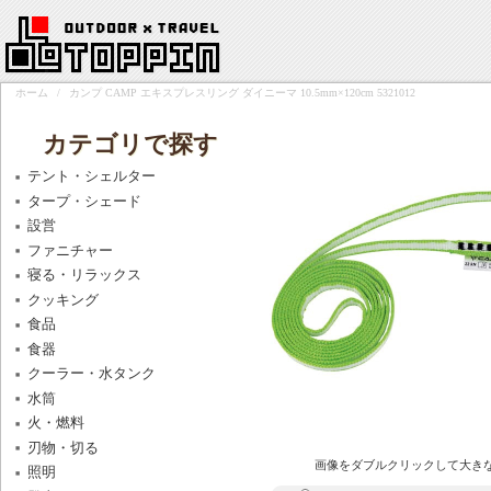
ホーム
/
カンプ CAMP エキスプレスリング ダイニーマ 10.5mm×120cm 5321012
カテゴリで探す
テント・シェルター
タープ・シェード
設営
ファニチャー
寝る・リラックス
クッキング
食品
食器
クーラー・水タンク
水筒
火・燃料
刃物・切る
画像をダブルクリックして大き
照明