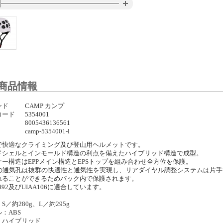
商品情報
ンド
CAMP カンプ
コード
5354001
8005436136561
camp-5354001-l
で快適なクライミング及び登山用ヘルメットです。
ドシェルとインモールド構造の利点を備えたハイブリッド構造で成型。
ナー構造はEPPメイン構造とEPSトップを組み合わせ全方位を保護。
個の通気孔は抜群の快適性と通気性を実現し、リアダイヤル調整システムは片
れることができるためパック内で保護されます。
2492及びUIAA106に適合しています。
S／約280g、L／約295g
：ABS
：ハイブリッド