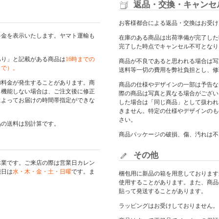
返品・交換・キャンセ
お客様都合による返品・交換はお受け
料金を表示いたします。ヤマト運輸も
在庫のある商品は出荷準備が完了した
完了した時点でキャンセル不可となり
あり」と記載がある商品は
16時までの
商品が不良であると思われる場合は写
まで）。
送料等一切の費用を弊社負担とし、修
加料金が発生することがあります。商
商品の仕様やデザインの一部は予告な
く機能しない場合は、ご注文後に修正
際の商品は写真と異なる場合がござい
によってお届けの時間帯指定ができな
した場合は「同じ商品」として扱われ
きません。特定の仕様やデザインのも
さい。
品の送料は別計算です。
商品パッケージの破損、傷、汚れは不
その他
休業です。ご来店の際は
営業日カレン
能日は
水・木・金・土・日曜
です。ま
梱包用に新品の箱を用意しております
使用することがあります。また、商品
貼って発送することがあります。
ラッピングはお受けしておりません。