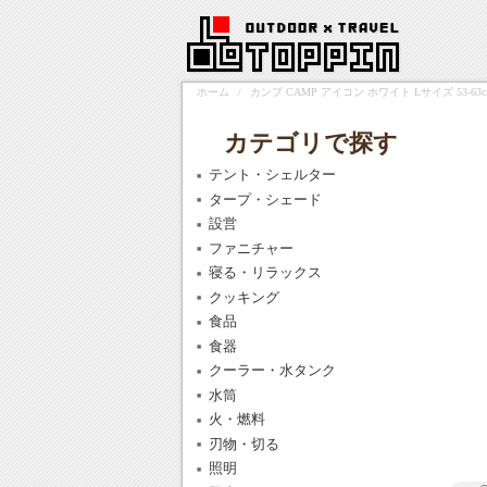
ホーム
/
カンプ CAMP アイコン ホワイト Lサイズ 53-63cm 
カテゴリで探す
テント・シェルター
タープ・シェード
設営
ファニチャー
寝る・リラックス
クッキング
食品
食器
クーラー・水タンク
水筒
火・燃料
刃物・切る
照明