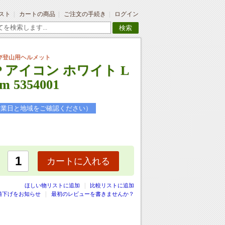
スト
カートの商品
ご注文の手続き
ログイン
検索
び登山用ヘルメット
P アイコン ホワイト L
 5354001
営業日と地域をご確認ください）
カートに入れる
|
ほしい物リストに追加
比較リストに追加
値下げをお知らせ
最初のレビューを書きませんか？