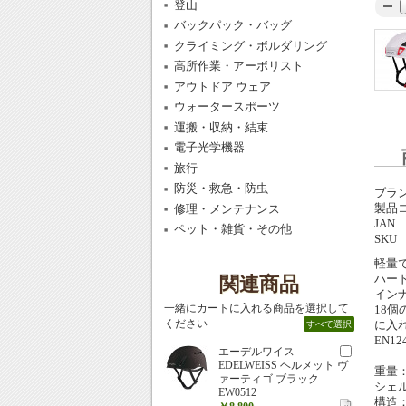
登山
バックパック・バッグ
クライミング・ボルダリング
高所作業・アーボリスト
アウトドア ウェア
ウォータースポーツ
運搬・収納・結束
電子光学機器
旅行
防災・救急・防虫
ブラ
製品
修理・メンテナンス
JAN
ペット・雑貨・その他
SKU
軽量
ハー
関連商品
イン
一緒にカートに入れる商品を選択して
18
ください
に入
すべて選択
EN1
エーデルワイス
EDELWEISS ヘルメット ヴ
重量：
ァーティゴ ブラック
シェル
EW0512
構造