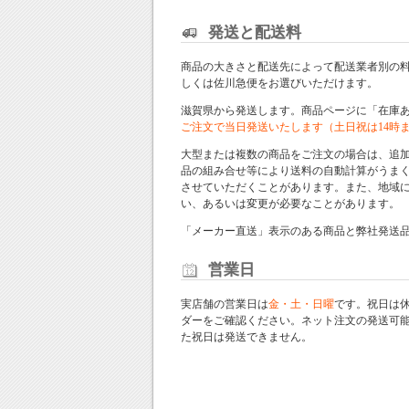
発送と配送料
商品の大きさと配送先によって配送業者別の
しくは佐川急便をお選びいただけます。
滋賀県から発送します。商品ページに「在庫
ご注文で当日発送いたします（土日祝は14時
大型または複数の商品をご注文の場合は、追
品の組み合せ等により送料の自動計算がうま
させていただくことがあります。また、地域
い、あるいは変更が必要なことがあります。
「メーカー直送」表示のある商品と弊社発送
営業日
実店舗の営業日は
金・土・日曜
です。祝日は
ダー
をご確認ください。ネット注文の発送可
た祝日は発送できません。