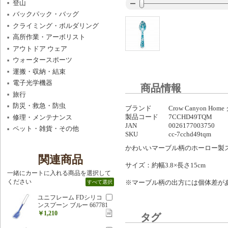
登山
バックパック・バッグ
クライミング・ボルダリング
高所作業・アーボリスト
アウトドア ウェア
ウォータースポーツ
運搬・収納・結束
電子光学機器
商品情報
旅行
防災・救急・防虫
ブランド
Crow Canyon 
製品コード
7CCHD49TQM
修理・メンテナンス
JAN
0026177003750
ペット・雑貨・その他
SKU
cc-7cchd49tqm
かわいいマーブル柄のホーロー製
関連商品
サイズ：約幅3.8×長さ15cm
一緒にカートに入れる商品を選択して
ください
※マーブル柄の出方には個体差が
すべて選択
ユニフレーム FDシリコ
ンスプーン ブルー 667781
￥1,210
タグ