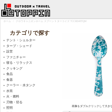
ホーム
/
クロウキャニオンホーム スプーン S ターコイズ 7CCHD49TQM
カテゴリで探す
テント・シェルター
タープ・シェード
設営
ファニチャー
寝る・リラックス
クッキング
食品
食器
クーラー・水タンク
水筒
火・燃料
刃物・切る
画像をダブルクリックして大き
照明