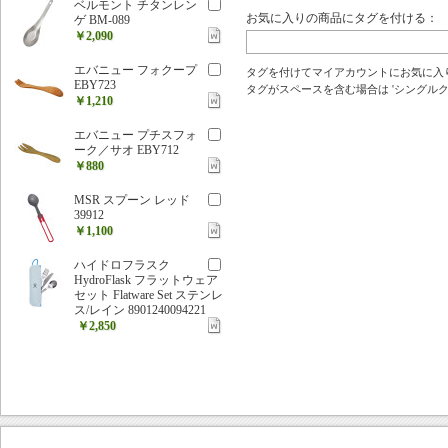
ベルモント チタンレン
お気に入りの商品にタグを付ける：
ゲ BM-089
￥2,090
エバニュー フォクープ
タグを付けてマイアカウントにお気に入
EBY723
タグがスペースを含む場合は 'シングルクォ
￥1,210
エバニュー プチスフォ
ーク／サオ EBY712
￥880
MSR スプーン レッド
39912
￥1,100
ハイドロフラスク
HydroFlask フラットウェア
セット Flatware Set ステンレ
ス/レイン 8901240094221
￥2,850