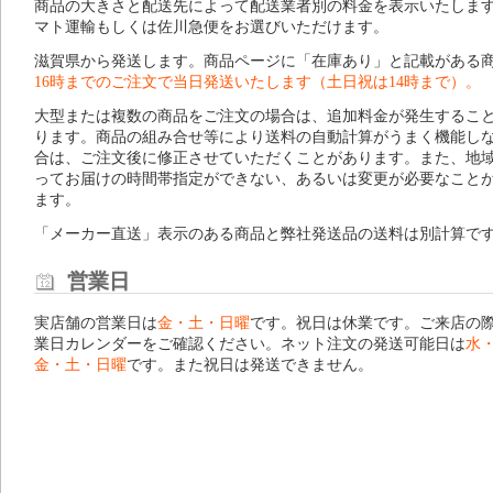
商品の大きさと配送先によって配送業者別の料金を表示いたしま
マト運輸もしくは佐川急便をお選びいただけます。
滋賀県から発送します。商品ページに「在庫あり」と記載がある
16時までのご注文で当日発送いたします（土日祝は14時まで）。
大型または複数の商品をご注文の場合は、追加料金が発生するこ
ります。商品の組み合せ等により送料の自動計算がうまく機能し
合は、ご注文後に修正させていただくことがあります。また、地
ってお届けの時間帯指定ができない、あるいは変更が必要なこと
ます。
「メーカー直送」表示のある商品と弊社発送品の送料は別計算で
営業日
実店舗の営業日は
金・土・日曜
です。祝日は休業です。ご来店の
業日カレンダー
をご確認ください。ネット注文の発送可能日は
水
金・土・日曜
です。また祝日は発送できません。