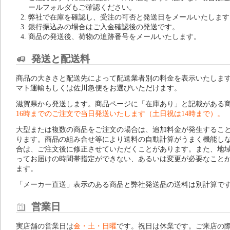
ールフォルダもご確認ください。
弊社で在庫を確認し、受注の可否と発送日をメールいたします
銀行振込みの場合はご入金確認後の発送です。
商品の発送後、荷物の追跡番号をメールいたします。
発送と配送料
商品の大きさと配送先によって配送業者別の料金を表示いたしま
マト運輸もしくは佐川急便をお選びいただけます。
滋賀県から発送します。商品ページに「在庫あり」と記載がある
16時までのご注文で当日発送いたします（土日祝は14時まで）。
大型または複数の商品をご注文の場合は、追加料金が発生するこ
ります。商品の組み合せ等により送料の自動計算がうまく機能し
合は、ご注文後に修正させていただくことがあります。また、地
ってお届けの時間帯指定ができない、あるいは変更が必要なこと
ます。
「メーカー直送」表示のある商品と弊社発送品の送料は別計算で
営業日
実店舗の営業日は
金・土・日曜
です。祝日は休業です。ご来店の