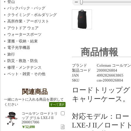
登山
バックパック・バッグ
クライミング・ボルダリング
高所作業・アーボリスト
アウトドア ウェア
ウォータースポーツ
運搬・収納・結束
電子光学機器
商品情報
旅行
防災・救急・防虫
ブランド
Coleman コールマン
修理・メンテナンス
製品コード
2000026804
ペット・雑貨・その他
JAN
4992826663865
SKU
cm-2000026804
ロードトリップグ
関連商品
キャリーケース。
一緒にカートに入れる商品を選択して
ください
すべて選択
コールマン ロードトリ
対応モデル：ロード
ップ グリル LXE-J II
2000017066
LXE-J II／ロ
￥52,690