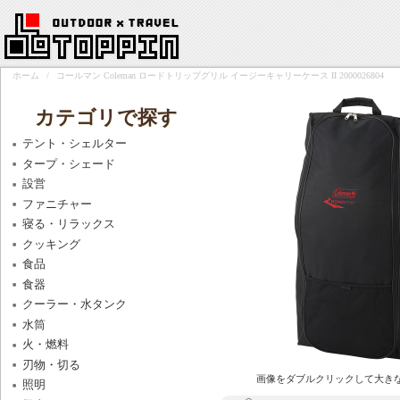
ホーム
/
コールマン Coleman ロードトリップグリル イージーキャリーケース II 2000026804
カテゴリで探す
テント・シェルター
タープ・シェード
設営
ファニチャー
寝る・リラックス
クッキング
食品
食器
クーラー・水タンク
水筒
火・燃料
刃物・切る
画像をダブルクリックして大き
照明