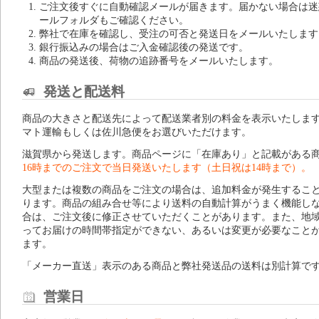
ご注文後すぐに自動確認メールが届きます。届かない場合は迷
ールフォルダもご確認ください。
弊社で在庫を確認し、受注の可否と発送日をメールいたします
銀行振込みの場合はご入金確認後の発送です。
商品の発送後、荷物の追跡番号をメールいたします。
発送と配送料
商品の大きさと配送先によって配送業者別の料金を表示いたしま
マト運輸もしくは佐川急便をお選びいただけます。
滋賀県から発送します。商品ページに「在庫あり」と記載がある
16時までのご注文で当日発送いたします（土日祝は14時まで）。
大型または複数の商品をご注文の場合は、追加料金が発生するこ
ります。商品の組み合せ等により送料の自動計算がうまく機能し
合は、ご注文後に修正させていただくことがあります。また、地
ってお届けの時間帯指定ができない、あるいは変更が必要なこと
ます。
「メーカー直送」表示のある商品と弊社発送品の送料は別計算で
営業日