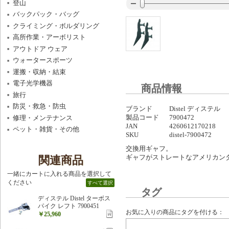
登山
バックパック・バッグ
クライミング・ボルダリング
高所作業・アーボリスト
アウトドア ウェア
ウォータースポーツ
運搬・収納・結束
電子光学機器
商品情報
旅行
防災・救急・防虫
ブランド
Distel ディステル
製品コード
7900472
修理・メンテナンス
JAN
4260612170218
ペット・雑貨・その他
SKU
distel-7900472
交換用ギャフ。
ギャフがストレートなアメリカン
関連商品
一緒にカートに入れる商品を選択して
ください
すべて選択
タグ
ディステル Distel ターボス
パイク レフト 7900451
お気に入りの商品にタグを付ける：
￥25,960