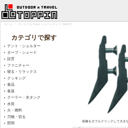
ホーム
/
ディステル Distel ショートギャフ 7900472
カテゴリで探す
テント・シェルター
タープ・シェード
設営
ファニチャー
寝る・リラックス
クッキング
食品
食器
クーラー・水タンク
水筒
火・燃料
刃物・切る
画像をダブルクリックして大き
照明