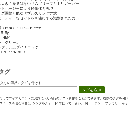
の大きさを選ばないサムグリップとトリガーバー
ットホージーにより軽量化を実現
イズ調整可能なダブルスリング方式
ピーディーなセットを可能にする識別されたカラー
（ｍｍ）：116～195mm
515g
14kN
ー：グリーン
ング：8mmダイナテック
N12276:2013
タグ
に入りの商品にタグを付ける：
タグを追加
付けてマイアカウントにお気に入り商品のリストを作ることができます。複数のタグを付
スペースを含む場合は 'シングルクォート' で囲って下さい。 例：「テント 'ファミリー キャ