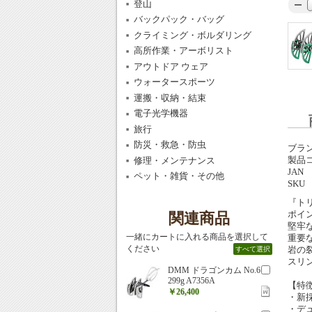
登山
バックパック・バッグ
クライミング・ボルダリング
高所作業・アーボリスト
アウトドア ウェア
ウォータースポーツ
運搬・収納・結束
電子光学機器
旅行
防災・救急・防虫
ブラ
製品
修理・メンテナンス
JAN
ペット・雑貨・その他
SKU
『ト
ポイ
関連商品
堅牢
一緒にカートに入れる商品を選択して
重要
ください
岩の
すべて選択
スリ
DMM ドラゴンカム No.6
299g A7356A
【特
￥26,400
・新
・デ