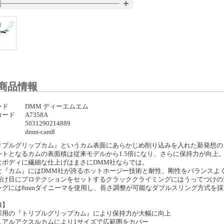
商品情報
ンド
DMM ディーエムエム
コード
A7358A
5031290214889
dmm-cam8
リプルグリップカム』というカム表面にあらかじめ削り込みを入れた新発想の
ントとなるカムの表面積は従来モデルから1.5倍になり、さらに保持力が向上
なボディに繊細な仕上げはまさにDMM社ならでは。
な『カム』にはDMM社が誇るホットホージー技術と耐性、剛性をバランスよく
裂け目にプロテクションをセットするクラッククライミングにはうってつけの
ングには8mmダイニーマを使用し、長さ調整が可能なダブルスリング方式を
徴】
採用の『トリプルグリップカム』により保持力が大幅に向上
ュアルアクスルカムにより1サイズで広範囲をカバー