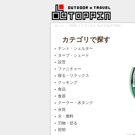
ホーム
/
DMM ドラゴンカム No.8 515g A7358A
カテゴリで探す
テント・シェルター
タープ・シェード
設営
ファニチャー
寝る・リラックス
クッキング
食品
食器
クーラー・水タンク
水筒
火・燃料
刃物・切る
照明