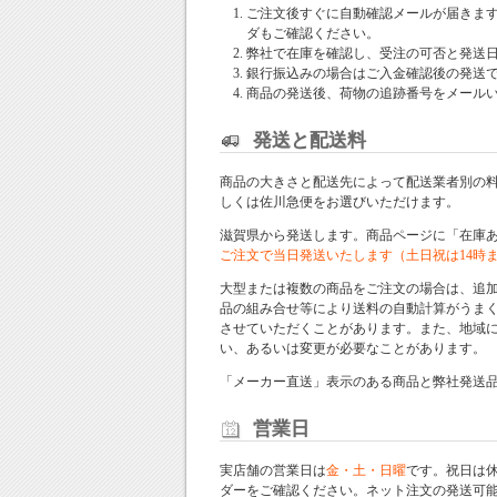
ご注文後すぐに自動確認メールが届きま
ダもご確認ください。
弊社で在庫を確認し、受注の可否と発送
銀行振込みの場合はご入金確認後の発送
商品の発送後、荷物の追跡番号をメール
発送と配送料
商品の大きさと配送先によって配送業者別の
しくは佐川急便をお選びいただけます。
滋賀県から発送します。商品ページに「在庫
ご注文で当日発送いたします（土日祝は14時
大型または複数の商品をご注文の場合は、追
品の組み合せ等により送料の自動計算がうま
させていただくことがあります。また、地域
い、あるいは変更が必要なことがあります。
「メーカー直送」表示のある商品と弊社発送
営業日
実店舗の営業日は
金・土・日曜
です。祝日は
ダー
をご確認ください。ネット注文の発送可