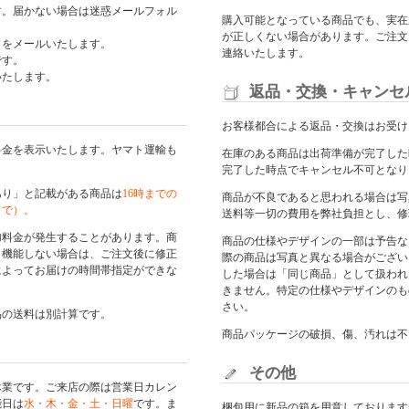
す。届かない場合は迷惑メールフォル
購入可能となっている商品でも、実在
が正しくない場合があります。ご注文
日をメールいたします。
連絡いたします。
です。
いたします。
返品・交換・キャンセ
お客様都合による返品・交換はお受け
料金を表示いたします。ヤマト運輸も
在庫のある商品は出荷準備が完了した
完了した時点でキャンセル不可となり
あり」と記載がある商品は
16時までの
商品が不良であると思われる場合は写
まで）。
送料等一切の費用を弊社負担とし、修
加料金が発生することがあります。商
商品の仕様やデザインの一部は予告な
く機能しない場合は、ご注文後に修正
際の商品は写真と異なる場合がござい
によってお届けの時間帯指定ができな
した場合は「同じ商品」として扱われ
きません。特定の仕様やデザインのも
さい。
品の送料は別計算です。
商品パッケージの破損、傷、汚れは不
その他
休業です。ご来店の際は
営業日カレン
能日は
水・木・金・土・日曜
です。ま
梱包用に新品の箱を用意しております