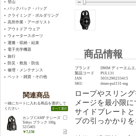
登山
バックパック・バッグ
クライミング・ボルダリング
高所作業・アーボリスト
アウトドア ウェア
ウォータースポーツ
運搬・収納・結束
電子光学機器
商品情報
旅行
防災・救急・防虫
ブランド
DMM ディーエムエ
修理・メンテナンス
製品コード
PUL131
ペット・雑貨・その他
JAN
5031290233415
SKU
dmm-pul131-mg
ロープやスリング
関連商品
メージを最小限に
一緒にカートに入れる商品を選択して
ください
すべて選択
サイドプレートと
カンプ CAMP テシーズ
プの引っかかりを
Tethys ブラック 100g
5215403
￥7,150