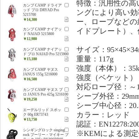
特徴：汎用性の高
カンプ CAMP ドライア
ッド プロ DRYAD Pro
ングにより高い効
5215700
￥14,300
ー、ロープなどの
イドプレート）、
カンプ CAMP ナイアッ
ド NAIAD 5215800
￥12,980
サイズ：95×45×3
カンプ CAMP ナイアッ
ド プロ NAIAD Pro 5215900
重量：117g
￥15,180
強度（本体）：35kN
カンプ CAMP ヤヌス
JANUS 155g 5216000
強度（ベケット）：26
￥16,500
対応ロープ径：～1
カンプ CAMP ヤヌス プ
シーブ外径：29m
ロ JANUS Pro 425g 5216100
￥19,250
シーブ中心径：20.
エーデルリッド スポッ
カラー：レッド
ク 60g ER73743
￥13,750
認証：EN12278:20
シンギングロック singing
※KEMによる測
rock プーリー・マイキー ブ