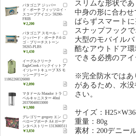
スリムな形状であ
パタゴニア ジッパー
ド・ポーチ フィッツロイ・
中身の形に合わせ
スコープアイコン 59290-
FRIB
ばらずスマートに
￥2,200
スナップフックで
パタゴニア スモール・
大型のモバイルバ
ジッパード・ポーチ P-6 ロ
ゴ・ブリーチストーン
酷なアウトドア環
59265-PLBS
￥1,430
できる必携のアイ
イーグルクリーク
EagleCreek パックイット ア
イソレートキューブ XS モ
※完全防水ではあ
ッシーグリーン
11862268326000
があるため、水没
￥2,090
さい。
マタドール Matador トラ
ベルキャニスター 40ml
20370040033000
￥1,980
サイズ：H25×W36
グレゴリー gregory エン
重量：80g
ベロープポーチ A4 ガーデ
ンタペストリー 1313680511
素材：200デニ
￥3,850