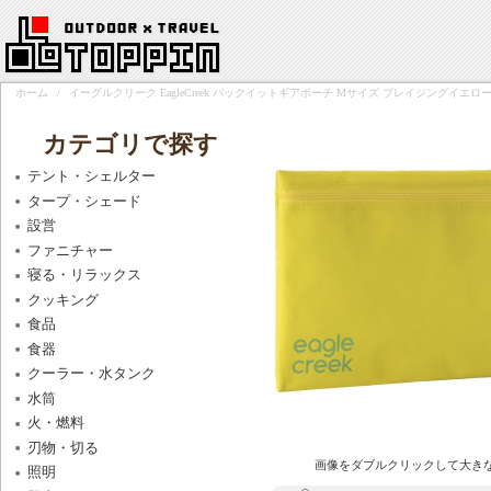
ホーム
/
イーグルクリーク EagleCreek パックイットギアポーチ Mサイズ ブレイジングイエロー 1186
カテゴリで探す
テント・シェルター
タープ・シェード
設営
ファニチャー
寝る・リラックス
クッキング
食品
食器
クーラー・水タンク
水筒
火・燃料
刃物・切る
画像をダブルクリックして大き
照明