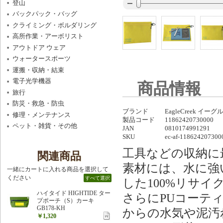
登山
バックパック・バッグ
クライミング・ボルダリング
高所作業・アーボリスト
アウトドア ウェア
ウォータースポーツ
運搬・収納・結束
電子光学機器
商品情報
旅行
防災・救急・防虫
ブランド
EagleCreek イー
修理・メンテナンス
製品コード
11862420730000
ペット・雑貨・その他
JAN
0810174991291
SKU
ec-af-118624207300
工具などの収納に
関連商品
素材には、水に強
一緒にカートに入れる商品を選択して
ください
すべて選択
した100%リサイ
ハイタイド HIGHTIDE ター
さらにPUコーテ
プポーチ（S）カーキ
GB178-KH
からの水気や泥汚
￥1,320