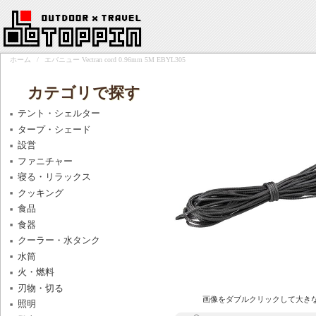
ホーム
/
エバニュー Vectran cord 0.96mm 5M EBYL305
カテゴリで探す
テント・シェルター
タープ・シェード
設営
ファニチャー
寝る・リラックス
クッキング
食品
食器
クーラー・水タンク
水筒
火・燃料
刃物・切る
画像をダブルクリックして大き
照明