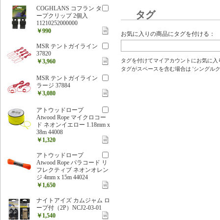
COGHLANS コフラン タ
タグ
ープクリップ 2個入
11210252000000
￥990
お気に入りの商品にタグを付ける：
MSR テントガイライン
37820
タグを付けてマイアカウントにお気に入
￥3,960
タグがスペースを含む場合は 'シングルクォ
MSR テントガイライン
ラージ 37884
￥3,080
アトウッドロープ
Atwood Rope マイクロコー
ド ネオンイエロー 1.18mm x
38m 44008
￥1,320
アトウッドロープ
Atwood Rope パラコード リ
フレクティブ ネオンオレン
ジ 4mm x 15m 44024
￥1,650
ナイトアイズ カムジャム ロ
ープ付（2P）NCJ2-03-01
￥1,540