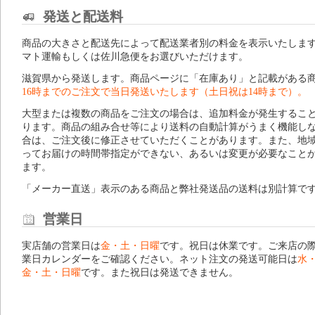
発送と配送料
商品の大きさと配送先によって配送業者別の料金を表示いたしま
マト運輸もしくは佐川急便をお選びいただけます。
滋賀県から発送します。商品ページに「在庫あり」と記載がある
16時までのご注文で当日発送いたします（土日祝は14時まで）。
大型または複数の商品をご注文の場合は、追加料金が発生するこ
ります。商品の組み合せ等により送料の自動計算がうまく機能し
合は、ご注文後に修正させていただくことがあります。また、地
ってお届けの時間帯指定ができない、あるいは変更が必要なこと
ます。
「メーカー直送」表示のある商品と弊社発送品の送料は別計算で
営業日
実店舗の営業日は
金・土・日曜
です。祝日は休業です。ご来店の
業日カレンダー
をご確認ください。ネット注文の発送可能日は
水
金・土・日曜
です。また祝日は発送できません。