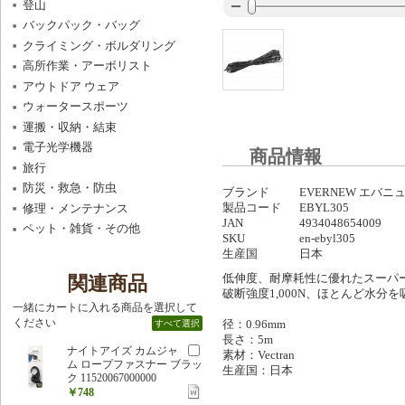
登山
バックパック・バッグ
クライミング・ボルダリング
高所作業・アーボリスト
アウトドア ウェア
ウォータースポーツ
運搬・収納・結束
電子光学機器
商品情報
旅行
防災・救急・防虫
ブランド
EVERNEW エバニ
製品コード
EBYL305
修理・メンテナンス
JAN
4934048654009
ペット・雑貨・その他
SKU
en-ebyl305
生産国
日本
低伸度、耐摩耗性に優れたスーパ
関連商品
破断強度1,000N、ほとんど水分
一緒にカートに入れる商品を選択して
ください
径：0.96mm
すべて選択
長さ：5m
ナイトアイズ カムジャ
素材：Vectran
ム ロープファスナー ブラッ
生産国：日本
ク 11520067000000
￥748