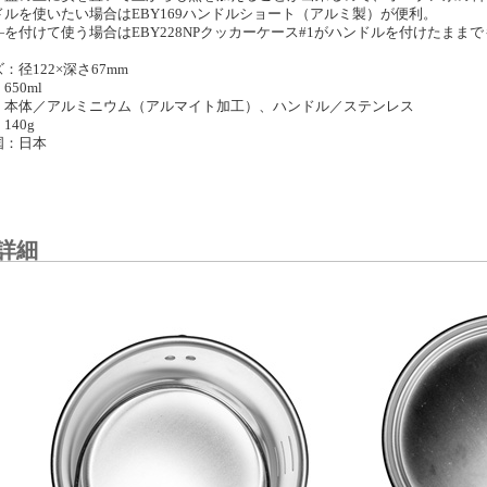
ドルを使いたい場合はEBY169ハンドルショート（アルミ製）が便利。
―を付けて使う場合はEBY228NPクッカーケース#1がハンドルを付けたまま
：径122×深さ67mm
650ml
：本体／アルミニウム（アルマイト加工）、ハンドル／ステンレス
140g
国：日本
詳細