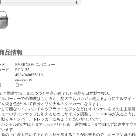
商品情報
ンド
EVERNEW エバニュー
コード
ECA135
4934048625818
en-eca135
国
日本
ハイク界隈で惜しまれつつも生産が終了した商品が日本製で復活。
グルバーナーでの調理はもちろん、焚火でもガンガン使えるようにアルマイト
どん焼き色がついて自分オリジナルのクッカーになります。
外し可能なベイルハンドルやフラットなフタなどはオリジナルをそのまま踏襲
ニューのラインナップに加えるためにサイズを調整し、Ti570cupが入るよう
で動くキャンパー、トレッカーにちょうど良いサイズです。
ルハンドルの1方は下までしっかりたため、逆方向は下まで倒れずに途中で立
ています。
、蓋の上に炭を置いて上からも熱を加えることが出来るので、オーブン系の料