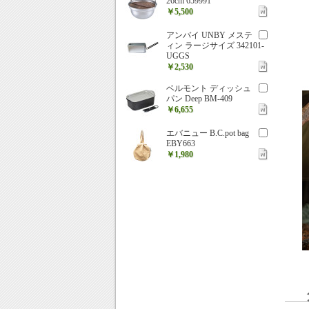
26cm 659991
￥5,500
アンバイ UNBY メステ
ィン ラージサイズ 342101-
UGGS
￥2,530
ベルモント ディッシュ
パン Deep BM-409
￥6,655
エバニュー B.C.pot bag
EBY663
￥1,980