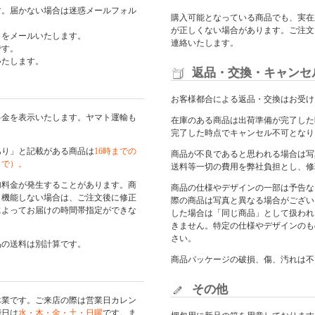
す。届かない場合は迷惑メールフォル
購入可能となっている商品でも、実在
が正しくない場合があります。ご注文
日をメールいたします。
連絡いたします。
です。
いたします。
返品・交換・キャンセ
お客様都合による返品・交換はお受け
料金を表示いたします。ヤマト運輸も
在庫のある商品は出荷準備が完了した
完了した時点でキャンセル不可となり
あり」と記載がある商品は
16時までの
商品が不良であると思われる場合は写
まで）。
送料等一切の費用を弊社負担とし、修
加料金が発生することがあります。商
商品の仕様やデザインの一部は予告な
く機能しない場合は、ご注文後に修正
際の商品は写真と異なる場合がござい
によってお届けの時間帯指定ができな
した場合は「同じ商品」として扱われ
きません。特定の仕様やデザインのも
さい。
品の送料は別計算です。
商品パッケージの破損、傷、汚れは不
その他
休業です。ご来店の際は
営業日カレン
能日は
水・木・金・土・日曜
です。ま