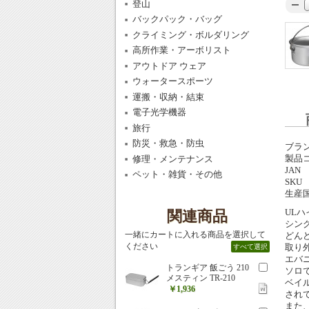
登山
バックパック・バッグ
クライミング・ボルダリング
高所作業・アーボリスト
アウトドア ウェア
ウォータースポーツ
運搬・収納・結束
電子光学機器
旅行
防災・救急・防虫
ブラ
製品
修理・メンテナンス
JAN
ペット・雑貨・その他
SKU
生産
UL
関連商品
シン
一緒にカートに入れる商品を選択して
どん
ください
取り
すべて選択
エバ
トランギア 飯ごう 210
ソロ
メスティン TR-210
ベイ
￥1,936
され
また