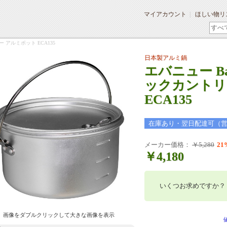
マイアカウント
ほしい物リ
トリー アルミポット ECA135
日本製アルミ鍋
エバニュー Back
ックカントリ
ECA135
在庫あり・翌日配達可（
メーカー価格：
￥5,280
21
￥4,180
いくつお求めですか？
画像をダブルクリックして大きな画像を表示