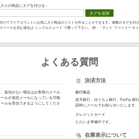
に入りの商品にタグを付ける：
タグを追加
付けてマイアカウントにお気に入り商品のリストを作ることができます。複数のタグを付
スペースを含む場合は 'シングルクォート' で囲って下さい。 例：「テント 'ファミリー キャ
よくある質問
決済方法
す。返信がない場合はお客様のメール
銀行振込
メールが迷惑メールになっている可能
楽天銀行、ゆうちょ銀行、PayPay
からのメールを受信できるようにしてくださ
諾時にメールでお知らせいたします。
クレジットカード
ただいま準備中です。
在庫表示について