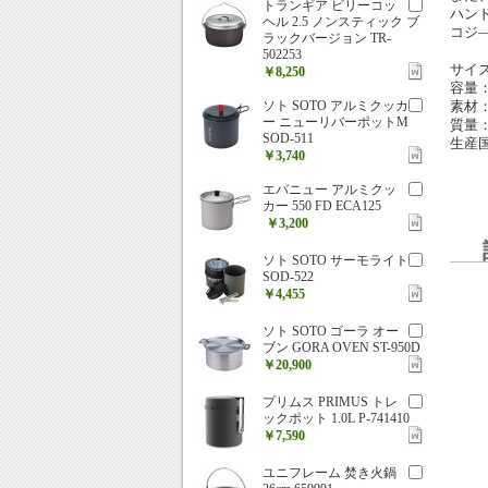
トランギア ビリーコッ
ハン
ヘル 2.5 ノンスティック ブ
コジ
ラックバージョン TR-
502253
サイズ
￥8,250
容量：
ソト SOTO アルミクッカ
素材
ー ニューリバーポットM
質量：
SOD-511
生産
￥3,740
エバニュー アルミクッ
カー 550 FD ECA125
￥3,200
ソト SOTO サーモライト
SOD-522
￥4,455
ソト SOTO ゴーラ オー
ブン GORA OVEN ST-950D
￥20,900
プリムス PRIMUS トレ
ックポット 1.0L P-741410
￥7,590
ユニフレーム 焚き火鍋