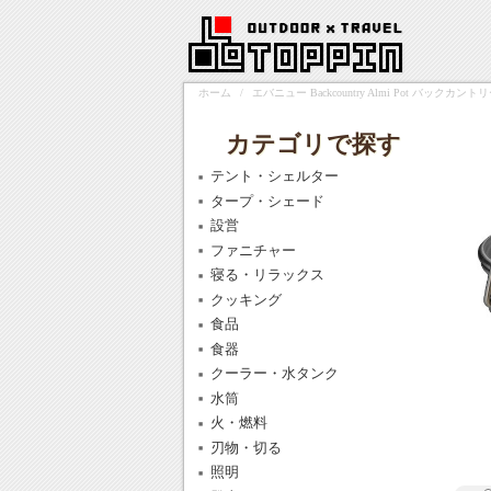
ホーム
/
エバニュー Backcountry Almi Pot バックカン
カテゴリで探す
テント・シェルター
タープ・シェード
設営
ファニチャー
寝る・リラックス
クッキング
食品
食器
クーラー・水タンク
水筒
火・燃料
刃物・切る
照明