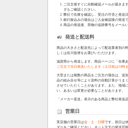
ご注文後すぐに自動確認メールが届きま
ダもご確認ください。
弊社で在庫を確認し、受注の可否と発送
銀行振込みの場合はご入金確認後の発送
商品の発送後、荷物の追跡番号をメール
発送と配送料
商品の大きさと配送先によって配送業者別の
しくは佐川急便をお選びいただけます。
滋賀県から発送します。商品ページに「在庫
ご注文で当日発送いたします（土日祝は14時
大型または複数の商品をご注文の場合は、追
品の組み合せ等により送料の自動計算がうま
させていただくことがあります。また、地域
い、あるいは変更が必要なことがあります。
「メーカー直送」表示のある商品と弊社発送
営業日
実店舗の営業日は
金・土・日曜
です。祝日は
ダー
をご確認ください。ネット注文の発送可