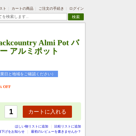
スト
カートの商品
ご注文の手続き
ログイン
検索
country Almi Pot バ
ー アルミポット
営業日と地域をご確認ください）
% OFF
カートに入れる
|
ほしい物リストに追加
比較リストに追加
値下げをお知らせ
最初のレビューを書きませんか？