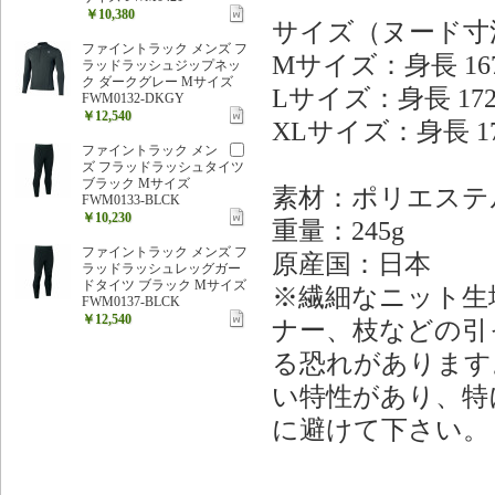
￥10,380
サイズ（ヌード寸
ファイントラック メンズ フ
Mサイズ：身長 167
ラッドラッシュジップネッ
ク ダークグレー Mサイズ
Lサイズ：身長 172
FWM0132-DKGY
￥12,540
XLサイズ：身長 17
ファイントラック メン
ズ フラッドラッシュタイツ
ブラック Mサイズ
素材：ポリエステ
FWM0133-BLCK
￥10,230
重量：245g
ファイントラック メンズ フ
原産国：日本
ラッドラッシュレッグガー
ドタイツ ブラック Mサイズ
※繊細なニット生
FWM0137-BLCK
￥12,540
ナー、枝などの引
る恐れがあります
い特性があり、特
に避けて下さい。