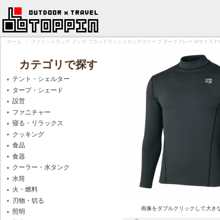
ホーム
/
ファイントラック メンズ フラッドラッシュロングスリーブ ダークグレー Mサイズ FWM0
カテゴリで探す
テント・シェルター
タープ・シェード
設営
ファニチャー
寝る・リラックス
クッキング
食品
食器
クーラー・水タンク
水筒
火・燃料
刃物・切る
画像をダブルクリックして大き
照明