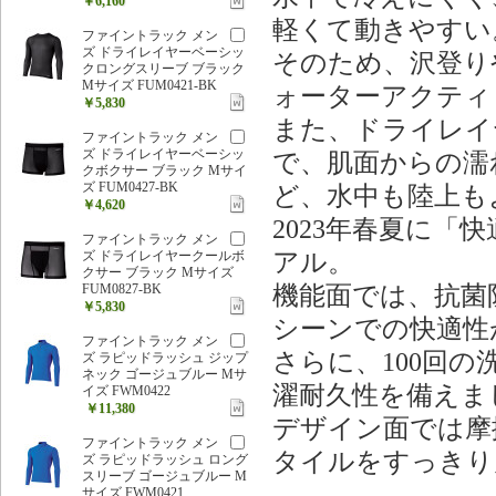
￥6,160
軽くて動きやすい
ファイントラック メン
ズ ドライレイヤーベーシッ
そのため、沢登り
クロングスリーブ ブラック
Mサイズ FUM0421-BK
ォーターアクティ
￥5,830
また、ドライレイ
ファイントラック メン
ズ ドライレイヤーベーシッ
で、肌面からの濡
クボクサー ブラック Mサイ
ズ FUM0427-BK
ど、水中も陸上も
￥4,620
2023年春夏に
ファイントラック メン
アル。
ズ ドライレイヤークールボ
クサー ブラック Mサイズ
機能面では、抗菌
FUM0827-BK
￥5,830
シーンでの快適性
ファイントラック メン
さらに、100回
ズ ラピッドラッシュ ジップ
ネック ゴージュブルー Mサ
濯耐久性を備えま
イズ FWM0422
￥11,380
デザイン面では摩
ファイントラック メン
タイルをすっきり
ズ ラピッドラッシュ ロング
スリーブ ゴージュブルー M
サイズ FWM0421