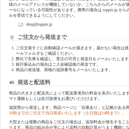
様のメールアドレスが機能していないか、こちらからのメールが
ールになっている可能性があります。携帯の場合は toppin.jp から
ルを受信できるようにしてください。
shop@toppin.jp
ご注文から発送まで
ご注文後すぐに自動確認メールが届きます。届かない場合は迷
ールフォルダもご確認ください。
弊社で在庫を確認し、受注の可否と発送日をメールいたします
銀行振込みの場合はご入金確認後の発送です。
商品の発送後、荷物の追跡番号をメールいたします。
発送と配送料
商品の大きさと配送先によって配送業者別の料金を表示いたしま
マト運輸もしくは佐川急便をお選びいただけます。
滋賀県から発送します。商品ページに「在庫あり」と記載がある
16時までのご注文で当日発送いたします（土日祝は14時まで）。
大型または複数の商品をご注文の場合は、追加料金が発生するこ
ります。商品の組み合せ等により送料の自動計算がうまく機能し