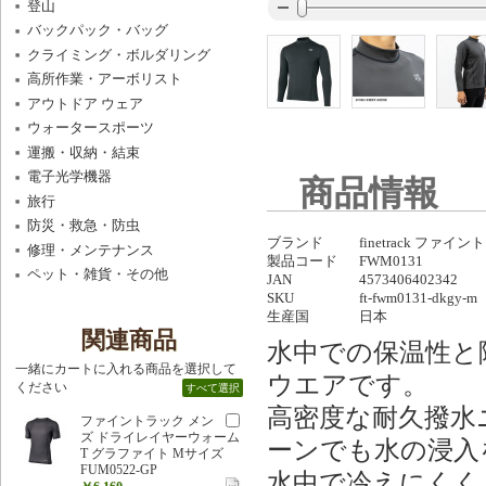
登山
バックパック・バッグ
クライミング・ボルダリング
高所作業・アーボリスト
アウトドア ウェア
ウォータースポーツ
運搬・収納・結束
電子光学機器
商品情報
旅行
防災・救急・防虫
ブランド
finetrack ファイ
修理・メンテナンス
製品コード
FWM0131
ペット・雑貨・その他
JAN
4573406402342
SKU
ft-fwm0131-dkgy-m
生産国
日本
関連商品
水中での保温性と
一緒にカートに入れる商品を選択して
ウエアです。
ください
すべて選択
高密度な耐久撥水
ファイントラック メン
ズ ドライレイヤーウォーム
ーンでも水の浸入
T グラファイト Mサイズ
FUM0522-GP
水中で冷えにくく