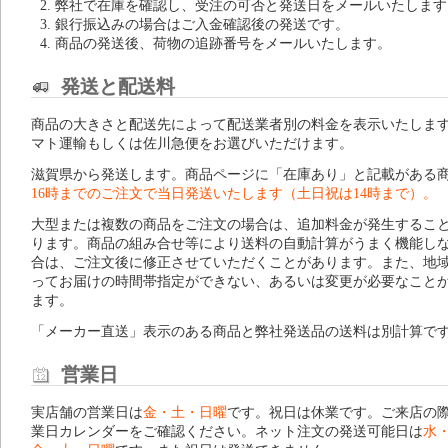
弊社で在庫を確認し、受注の可否と発送日をメールいたします
銀行振込みの場合はご入金確認後の発送です。
商品の発送後、荷物の追跡番号をメールいたします。
発送と配送料
商品の大きさと配送先によって配送業者別の料金を表示いたしま
マト運輸もしくは佐川急便をお選びいただけます。
滋賀県から発送します。商品ページに「在庫あり」と記載がある
16時までのご注文で当日発送いたします（土日祝は14時まで）。
大型または複数の商品をご注文の場合は、追加料金が発生するこ
ります。商品の組み合せ等により送料の自動計算がうまく機能し
合は、ご注文後に修正させていただくことがあります。また、地
ってお届けの時間帯指定ができない、あるいは変更が必要なこと
ます。
「メーカー直送」表示のある商品と弊社発送品の送料は別計算で
営業日
実店舗の営業日は
金・土・日曜
です。祝日は休業です。ご来店の
業日カレンダー
をご確認ください。ネット注文の発送可能日は
水