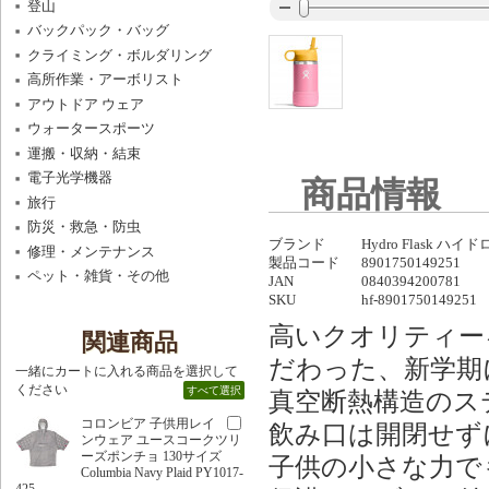
登山
バックパック・バッグ
クライミング・ボルダリング
高所作業・アーボリスト
アウトドア ウェア
ウォータースポーツ
運搬・収納・結束
電子光学機器
商品情報
旅行
防災・救急・防虫
ブランド
Hydro Flask ハ
修理・メンテナンス
製品コード
8901750149251
ペット・雑貨・その他
JAN
0840394200781
SKU
hf-8901750149251
高いクオリティー
関連商品
だわった、新学期
一緒にカートに入れる商品を選択して
ください
すべて選択
真空断熱構造のス
コロンビア 子供用レイ
飲み口は開閉せず
ンウェア ユースコークツリ
ーズポンチョ 130サイズ
子供の小さな力で
Columbia Navy Plaid PY1017-
425