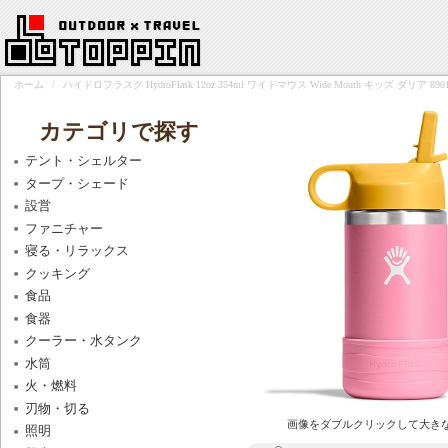
ホーム
/
ハイドロフラスク HydroFlask 12oz 354ml ワイドマウス Wide Mouth キッズ ダリア 89017
カテゴリで探す
テント・シェルター
タープ・シェード
設営
ファニチャー
寝る・リラックス
クッキング
食品
食器
クーラー・水タンク
水筒
火・燃料
刃物・切る
画像をダブルクリックして大き
照明