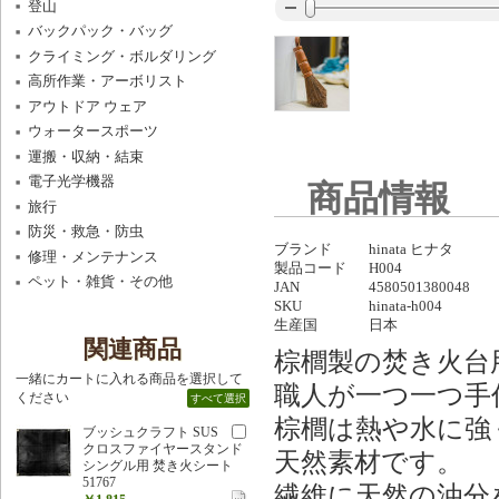
登山
バックパック・バッグ
クライミング・ボルダリング
高所作業・アーボリスト
アウトドア ウェア
ウォータースポーツ
運搬・収納・結束
電子光学機器
商品情報
旅行
防災・救急・防虫
ブランド
hinata ヒナタ
修理・メンテナンス
製品コード
H004
ペット・雑貨・その他
JAN
4580501380048
SKU
hinata-h004
生産国
日本
関連商品
棕櫚製の焚き火台
一緒にカートに入れる商品を選択して
職人が一つ一つ手
ください
すべて選択
棕櫚は熱や水に強
ブッシュクラフト SUS
クロスファイヤースタンド
天然素材です。
シングル用 焚き火シート
51767
繊維に天然の油分