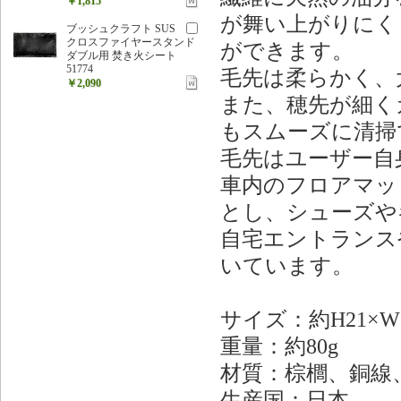
￥1,815
が舞い上がりにく
ブッシュクラフト SUS
クロスファイヤースタンド
ができます。
ダブル用 焚き火シート
51774
毛先は柔らかく、
￥2,090
また、穂先が細く
もスムーズに清掃
毛先はユーザー自
車内のフロアマッ
とし、シューズや
自宅エントランス
いています。
サイズ：約H21×W
重量：約80g
材質：棕櫚、銅線
生産国：日本