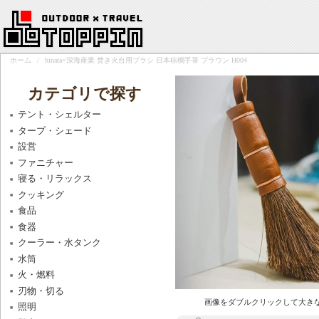
ホーム
/
hinata×深海産業 焚き火台用ブラシ 日本棕櫚手箒 ブラウン H004
カテゴリで探す
テント・シェルター
タープ・シェード
設営
ファニチャー
寝る・リラックス
クッキング
食品
食器
クーラー・水タンク
水筒
火・燃料
刃物・切る
画像をダブルクリックして大き
照明