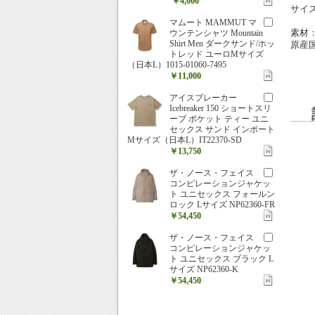
￥4,000
サイズ
マムート MAMMUT マ
素材：
ウンテンシャツ Mountain
Shirt Men ダークサンド/ホッ
原産
トレッド ユーロMサイズ
（日本L）1015-01060-7495
￥11,000
アイスブレーカー
Icebreaker 150 ショートスリ
ーブ ポケット ティー ユニ
セックス サンド インポート
Mサイズ（日本L）IT22370-SD
￥13,750
ザ・ノース・フェイス
コンピレーションジャケッ
ト ユニセックス フォールン
ロック Lサイズ NP62360-FR
￥54,450
ザ・ノース・フェイス
コンピレーションジャケッ
ト ユニセックス ブラック L
サイズ NP62360-K
￥54,450