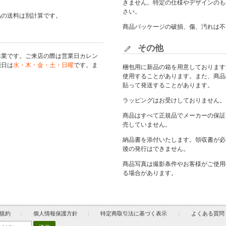
きません。特定の仕様やデザインのも
さい。
品の送料は別計算です。
商品パッケージの破損、傷、汚れは不
その他
休業です。ご来店の際は
営業日カレン
能日は
水・木・金・土・日曜
です。ま
梱包用に新品の箱を用意しております
使用することがあります。また、商品
貼って発送することがあります。
ラッピングはお受けしておりません。
商品はすべて正規品でメーカーの保証
売していません。
納品書を添付いたします。領収書が必
後の発行はできません。
商品写真は撮影条件やお客様がご使用
る場合があります。
規約
個人情報保護方針
特定商取引法に基づく表示
よくある質問