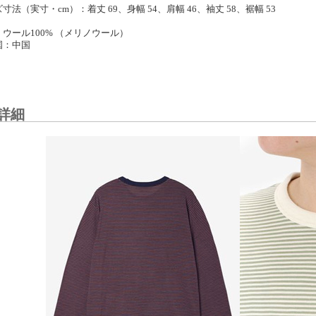
寸法（実寸・cm）：着丈 69、身幅 54、肩幅 46、袖丈 58、裾幅 53
ウール100% （メリノウール）
国：中国
詳細