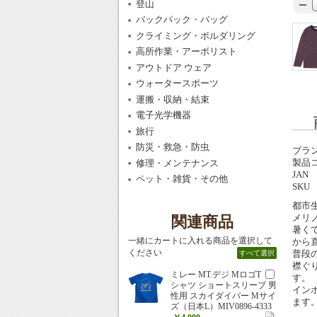
登山
バックパック・バッグ
クライミング・ボルダリング
高所作業・アーボリスト
アウトドア ウェア
ウォータースポーツ
運搬・収納・結束
電子光学機器
旅行
防災・救急・防虫
ブラ
製品
修理・メンテナンス
JAN
ペット・雑貨・その他
SKU
都市
メリ
関連商品
暑く
一緒にカートに入れる商品を選択して
から
ください
普段
すべて選択
襟ぐ
ミレー MT.デジ MロゴT
す。
シャツ ショートスリーブ 男
イン
性用 スカイダイバー Mサイ
ます
ズ（日本L）MIV0896-4333