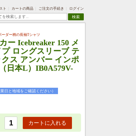
スト
カートの商品
ご注文の手続き
ログイン
検索
ボーダー柄の長袖Tシャツ
Icebreaker 150 メ
イプ ロングスリーブ テ
ックス アンバー インポ
本L）IB0A579V-
営業日と地域をご確認ください）
カートに入れる