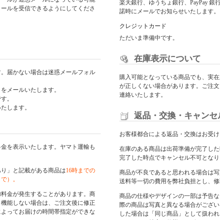
楽天銀行、ゆうちょ銀行、PayPay
からのメールを受信できるようにしてくださ
諾時にメールでお知らせいたします。
クレジットカード
ただいま準備中です。
在庫表示について
す。届かない場合は迷惑メールフォル
購入可能となっている商品でも、実在
が正しくない場合があります。ご注文
日をメールいたします。
連絡いたします。
です。
いたします。
返品・交換・キャンセ
お客様都合による返品・交換はお受け
料金を表示いたします。ヤマト運輸も
在庫のある商品は出荷準備が完了した
完了した時点でキャンセル不可となり
あり」と記載がある商品は
16時までの
商品が不良であると思われる場合は写
まで）。
送料等一切の費用を弊社負担とし、修
加料金が発生することがあります。商
商品の仕様やデザインの一部は予告な
く機能しない場合は、ご注文後に修正
際の商品は写真と異なる場合がござい
によってお届けの時間帯指定ができな
した場合は「同じ商品」として扱われ