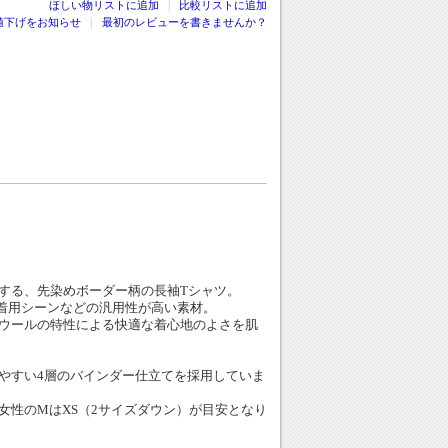
|
ほしい物リストに追加
比較リストに追加
値下げをお知らせ
最初のレビューを書きませんか？
する、先染めボーダー柄の長袖Tシャツ。
や着用シーンなどの汎用性が高い素材。
ウールの特性による快適な着心地のよさを肌
やすい4層のバインダー仕立てを採用していま
女性のMはXS（2サイズダウン）が目安となり