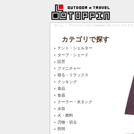
ホーム
/
アイスブレーカー Icebreaker 150 メリノ 
カテゴリで探す
テント・シェルター
タープ・シェード
設営
ファニチャー
寝る・リラックス
クッキング
食品
食器
クーラー・水タンク
水筒
火・燃料
刃物・切る
照明