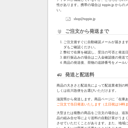
性があります。携帯の場合は toppin.jp 
い。
shop@toppin.jp
ご注文から発送まで
ご注文後すぐに自動確認メールが届きま
ダもご確認ください。
弊社で在庫を確認し、受注の可否と発送
銀行振込みの場合はご入金確認後の発送
商品の発送後、荷物の追跡番号をメール
発送と配送料
商品の大きさと配送先によって配送業者別の
しくは佐川急便をお選びいただけます。
滋賀県から発送します。商品ページに「在庫
ご注文で当日発送いたします（土日祝は14時
大型または複数の商品をご注文の場合は、追
品の組み合せ等により送料の自動計算がうま
させていただくことがあります。また、地域