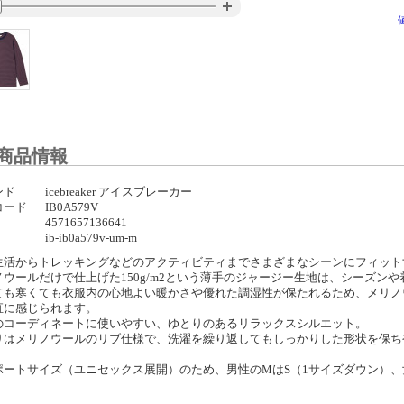
商品情報
ンド
icebreaker アイスブレーカー
コード
IB0A579V
4571657136641
ib-ib0a579v-um-m
生活からトレッキングなどのアクティビティまでさまざまなシーンにフィット
ノウールだけで仕上げた150g/m2という薄手のジャージー生地は、シーズン
ても寒くても衣服内の心地よい暖かさや優れた調湿性が保たれるため、メリノ
直に感じられます。
のコーディネートに使いやすい、ゆとりのあるリラックスシルエット。
りはメリノウールのリブ仕様で、洗濯を繰り返してもしっかりした形状を保ち
ポートサイズ（ユニセックス展開）のため、男性のMはS（1サイズダウン）、
。