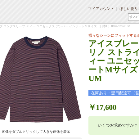
マイアカウント
ほしい物リ
ストライプ ロングスリーブ ティー ユニセックス アンバー インポートMサイズ（日本L）IB0A579V-UM
様々なシーンにフィットする
アイスブレーカー 
リノ ストラ
ィー ユニセ
ートMサイズ（日
UM
在庫あり・翌日配達可（
￥17,600
いくつお求めですか？
画像をダブルクリックして大きな画像を表示