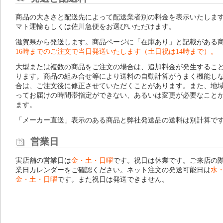
商品の大きさと配送先によって配送業者別の料金を表示いたしま
マト運輸もしくは佐川急便をお選びいただけます。
滋賀県から発送します。商品ページに「在庫あり」と記載がある
16時までのご注文で当日発送いたします（土日祝は14時まで）。
大型または複数の商品をご注文の場合は、追加料金が発生するこ
ります。商品の組み合せ等により送料の自動計算がうまく機能し
合は、ご注文後に修正させていただくことがあります。また、地
ってお届けの時間帯指定ができない、あるいは変更が必要なこと
ます。
「メーカー直送」表示のある商品と弊社発送品の送料は別計算で
営業日
実店舗の営業日は
金・土・日曜
です。祝日は休業です。ご来店の
業日カレンダー
をご確認ください。ネット注文の発送可能日は
水
金・土・日曜
です。また祝日は発送できません。