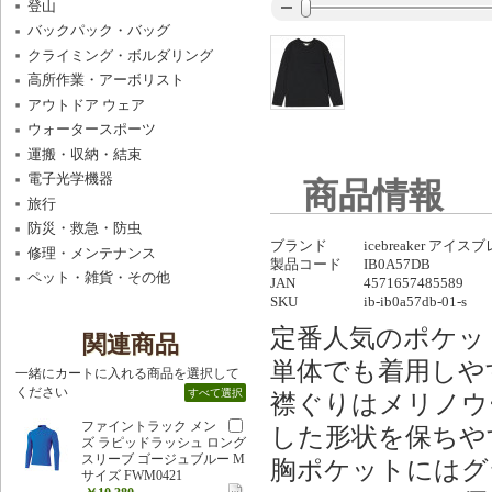
登山
バックパック・バッグ
クライミング・ボルダリング
高所作業・アーボリスト
アウトドア ウェア
ウォータースポーツ
運搬・収納・結束
電子光学機器
商品情報
旅行
防災・救急・防虫
ブランド
icebreaker アイ
修理・メンテナンス
製品コード
IB0A57DB
ペット・雑貨・その他
JAN
4571657485589
SKU
ib-ib0a57db-01-s
定番人気のポケッ
関連商品
単体でも着用しや
一緒にカートに入れる商品を選択して
ください
すべて選択
襟ぐりはメリノウ
ファイントラック メン
した形状を保ちや
ズ ラピッドラッシュ ロング
スリーブ ゴージュブルー M
胸ポケットにはグ
サイズ FWM0421