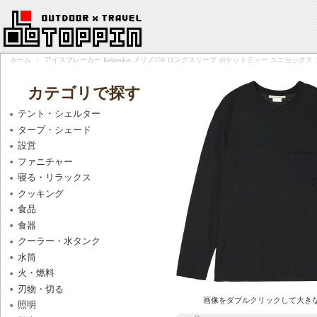
ホーム
/
アイスブレーカー Icebreaker メリノ150 ロングスリーブ ポケットティー ユニセックス
カテゴリで探す
テント・シェルター
タープ・シェード
設営
ファニチャー
寝る・リラックス
クッキング
食品
食器
クーラー・水タンク
水筒
火・燃料
刃物・切る
画像をダブルクリックして大き
照明