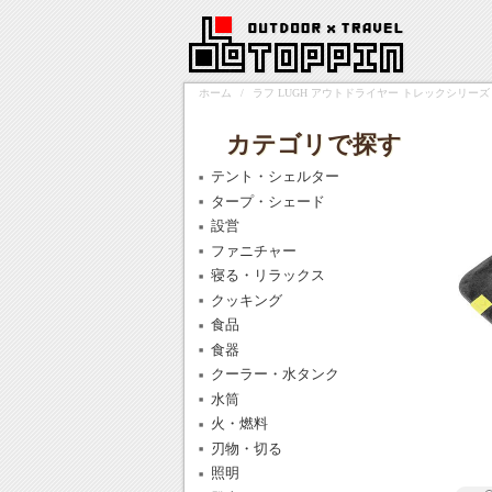
ホーム
/
ラフ LUGH アウトドライヤー トレックシリーズ ラー
カテゴリで探す
テント・シェルター
タープ・シェード
設営
ファニチャー
寝る・リラックス
クッキング
食品
食器
クーラー・水タンク
水筒
火・燃料
刃物・切る
照明