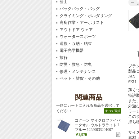
登山
バックパック・バッグ
クライミング・ボルダリング
高所作業・アーボリスト
アウトドア ウェア
ウォータースポーツ
運搬・収納・結束
電子光学機器
旅行
防災・救急・防虫
ブラ
製品
修理・メンテナンス
JAN
ペット・雑貨・その他
SKU
薄く
特許
関連商品
また
一緒にカートに入れる商品を選択して
外遊
ください
ラー
すべて選択
この
コクーン マイクロファイバ
持ち
ータオル ウルトラライト L
ブルー 12550033201007
サイズ
￥2,970
素材