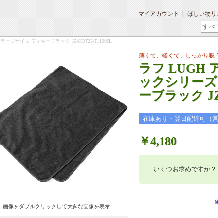
マイアカウント
ほしい物リ
ジサイズ フォギーブラック JZ-ODT25-T11006L
薄くて、軽くて、しっかり吸
ラフ LUGH
ックシリーズ
ーブラック JZ-
在庫あり・翌日配達可（
￥4,180
いくつお求めですか？
画像をダブルクリックして大きな画像を表示