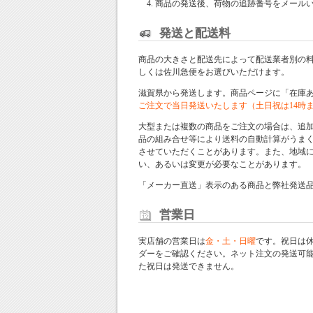
商品の発送後、荷物の追跡番号をメール
発送と配送料
商品の大きさと配送先によって配送業者別の
しくは佐川急便をお選びいただけます。
滋賀県から発送します。商品ページに「在庫
ご注文で当日発送いたします（土日祝は14時
大型または複数の商品をご注文の場合は、追
品の組み合せ等により送料の自動計算がうま
させていただくことがあります。また、地域
い、あるいは変更が必要なことがあります。
「メーカー直送」表示のある商品と弊社発送
営業日
実店舗の営業日は
金・土・日曜
です。祝日は
ダー
をご確認ください。ネット注文の発送可
た祝日は発送できません。