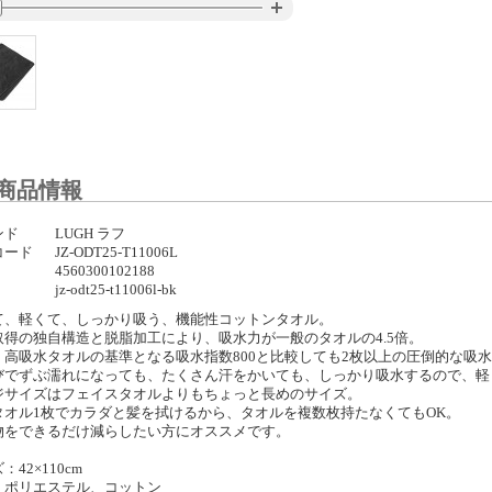
商品情報
ンド
LUGH ラフ
コード
JZ-ODT25-T11006L
4560300102188
jz-odt25-t11006l-bk
て、軽くて、しっかり吸う、機能性コットンタオル。
取得の独自構造と脱脂加工により、吸水力が一般のタオルの4.5倍。
、高吸水タオルの基準となる吸水指数800と比較しても2枚以上の圧倒的な吸
びでずぶ濡れになっても、たくさん汗をかいても、しっかり吸水するので、軽
ジサイズはフェイスタオルよりもちょっと長めのサイズ。
タオル1枚でカラダと髪を拭けるから、タオルを複数枚持たなくてもOK。
物をできるだけ減らしたい方にオススメです。
：42×110cm
：ポリエステル、コットン