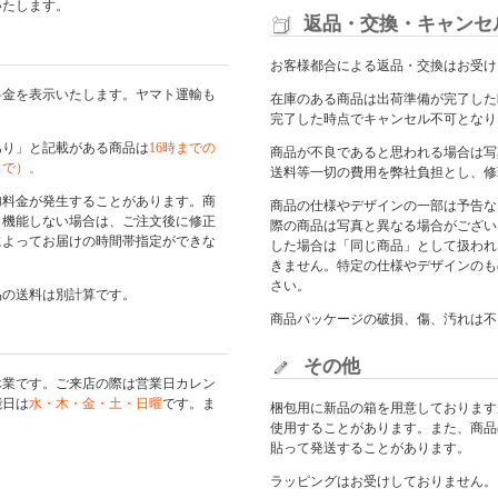
いたします。
返品・交換・キャンセ
お客様都合による返品・交換はお受け
料金を表示いたします。ヤマト運輸も
在庫のある商品は出荷準備が完了した
完了した時点でキャンセル不可となり
あり」と記載がある商品は
16時までの
商品が不良であると思われる場合は写
まで）。
送料等一切の費用を弊社負担とし、修
加料金が発生することがあります。商
商品の仕様やデザインの一部は予告な
く機能しない場合は、ご注文後に修正
際の商品は写真と異なる場合がござい
によってお届けの時間帯指定ができな
した場合は「同じ商品」として扱われ
きません。特定の仕様やデザインのも
さい。
品の送料は別計算です。
商品パッケージの破損、傷、汚れは不
その他
休業です。ご来店の際は
営業日カレン
能日は
水・木・金・土・日曜
です。ま
梱包用に新品の箱を用意しております
使用することがあります。また、商品
貼って発送することがあります。
ラッピングはお受けしておりません。