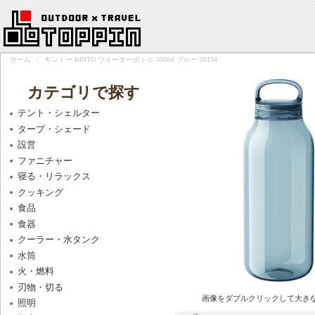
ホーム
/
キントー KINTO ウォーターボトル 500ml ブルー 20134
カテゴリで探す
テント・シェルター
タープ・シェード
設営
ファニチャー
寝る・リラックス
クッキング
食品
食器
クーラー・水タンク
水筒
火・燃料
刃物・切る
画像をダブルクリックして大き
照明