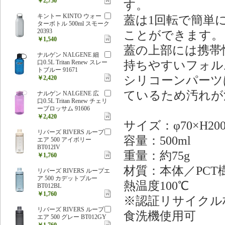
￥2,750
す。
キントー KINTO ウォー
蓋は1回転で簡単
ターボトル 500ml スモーク
20393
ことができます。
￥1,540
蓋の上部には携帯
ナルゲン NALGENE 細
持ちやすいフォル
口0.5L Tritan Renew スレー
トブルー 91671
シリコーンパーツ
￥2,420
ているため汚れが
ナルゲン NALGENE 広
口0.5L Tritan Renew チェリ
ーブロッサム 91606
￥2,420
サイズ：φ70×H2
リバーズ RIVERS ループ
容量：500ml
エア 500 アイボリー
BT012IV
重量：約75g
￥1,760
材質：本体／PC
リバーズ RIVERS ループエ
ア 500 カデットブルー
熱温度100℃
BT012BL
￥1,760
※認証リサイクル
リバーズ RIVERS ループ
食洗機使用可
エア 500 グレー BT012GY
￥1,760