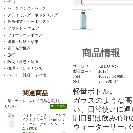
登山
バックパック・バッグ
クライミング・ボルダリング
高所作業・アーボリスト
アウトドア ウェア
ウォータースポーツ
運搬・収納・結束
電子光学機器
商品情報
旅行
防災・救急・防虫
ブランド
KINTO キントー
修理・メンテナンス
製品コード
20134
ペット・雑貨・その他
JAN
4963264516891
SKU
kinto-20134
軽量ボトル。
関連商品
ガラスのような高
一緒にカートに入れる商品を選択して
ください
すべて選択
い、日常使いに適
ハイドラパック リーコン ツ
開口部は飲み心地
イスト＆シップ 500ml クリ
ア／エバーグリーン＆ライ
ウォーターサーバ
ム BR03E