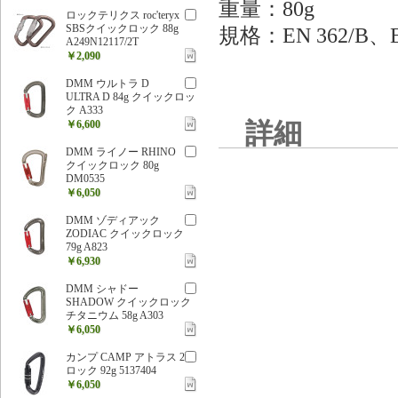
重量：80g
ロックテリクス roc'teryx
SBSクイックロック 88g
規格：EN 362/B、E
A249N12117/2T
￥2,090
DMM ウルトラ D
ULTRA D 84g クイックロッ
ク A333
￥6,600
詳細
DMM ライノー RHINO
クイックロック 80g
DM0535
￥6,050
DMM ゾディアック
ZODIAC クイックロック
79g A823
￥6,930
DMM シャドー
SHADOW クイックロック
チタニウム 58g A303
￥6,050
カンプ CAMP アトラス 2
ロック 92g 5137404
￥6,050