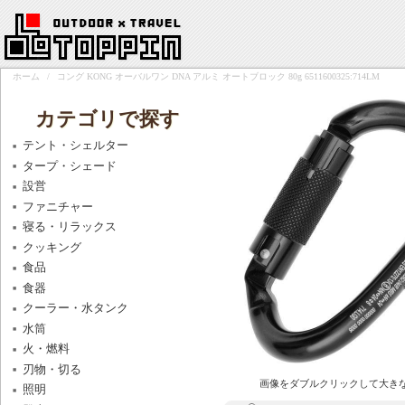
ホーム
/
コング KONG オーバルワン DNA アルミ オートブロック 80g 6511600325:714LM
カテゴリで探す
テント・シェルター
タープ・シェード
設営
ファニチャー
寝る・リラックス
クッキング
食品
食器
クーラー・水タンク
水筒
火・燃料
刃物・切る
画像をダブルクリックして大き
照明