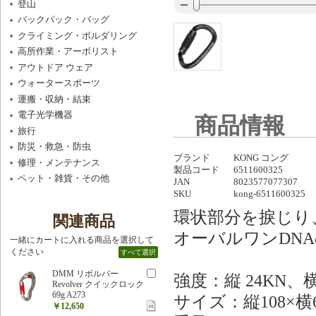
登山
バックパック・バッグ
クライミング・ボルダリング
高所作業・アーボリスト
アウトドア ウェア
ウォータースポーツ
運搬・収納・結束
電子光学機器
商品情報
旅行
防災・救急・防虫
ブランド
KONG コング
修理・メンテナンス
製品コード
6511600325
ペット・雑貨・その他
JAN
8023577077307
SKU
kong-6511600325
環状部分を捩じり
関連商品
オーバルワンDN
一緒にカートに入れる商品を選択して
ください
すべて選択
DMM リボルバー
強度：縦 24KN、
Revolver クイックロック
69g A273
サイズ：縦108×横
￥12,650