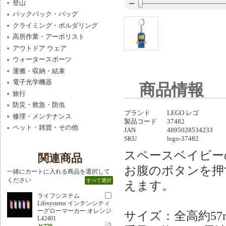
登山
バックパック・バッグ
クライミング・ボルダリング
高所作業・アーボリスト
アウトドア ウェア
ウォータースポーツ
運搬・収納・結束
電子光学機器
商品情報
旅行
防災・救急・防虫
ブランド
LEGO レゴ
修理・メンテナンス
製品コード
37482
ペット・雑貨・その他
JAN
4895028534233
SKU
lego-37482
スペースベイビー
関連商品
お腹のボタンを押
一緒にカートに入れる商品を選択して
ください
すべて選択
えます。
ライフシステム
Lifesystems インテンシティ
ーグローマーカー オレンジ
サイズ：全高約5
L42401