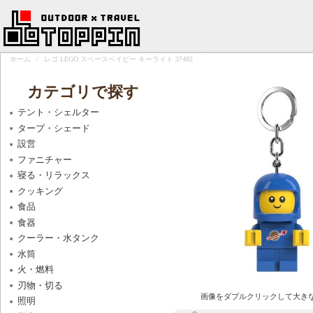
ホーム
/
レゴ LEGO スペースベイビー キーライト 37482
カテゴリで探す
テント・シェルター
タープ・シェード
設営
ファニチャー
寝る・リラックス
クッキング
食品
食器
クーラー・水タンク
水筒
火・燃料
刃物・切る
画像をダブルクリックして大き
照明