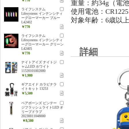
￥770
重量：約34g（電
ライフシステム
使用電池：CR1225
Lifesystems インテンシティ
ーグローマーカー ブルー
対象年齢：6歳以
L42402
￥770
ライフシステム
Lifesystems インテンシティ
ーグローマーカー グリーン
L42405
詳細
￥770
ナイトアイズ ナイトジ
ャムLED ホワイト
11520101002000
￥1,980
ギアエイド カラビナラ
イトキット 13253
￥5,500
ベアボーンズ ビンテー
ジフラッシュライトLED オ
リーブドラブ
20230011048000
￥8,580