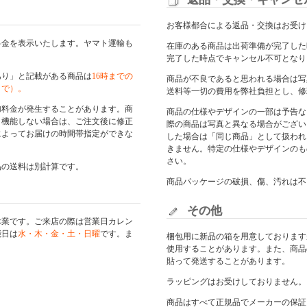
お客様都合による返品・交換はお受け
料金を表示いたします。ヤマト運輸も
在庫のある商品は出荷準備が完了した
完了した時点でキャンセル不可となり
あり」と記載がある商品は
16時までの
商品が不良であると思われる場合は写
まで）。
送料等一切の費用を弊社負担とし、修
加料金が発生することがあります。商
商品の仕様やデザインの一部は予告な
く機能しない場合は、ご注文後に修正
際の商品は写真と異なる場合がござい
によってお届けの時間帯指定ができな
した場合は「同じ商品」として扱われ
きません。特定の仕様やデザインのも
さい。
品の送料は別計算です。
商品パッケージの破損、傷、汚れは不
その他
休業です。ご来店の際は
営業日カレン
能日は
水・木・金・土・日曜
です。ま
梱包用に新品の箱を用意しております
使用することがあります。また、商品
貼って発送することがあります。
ラッピングはお受けしておりません。
商品はすべて正規品でメーカーの保証