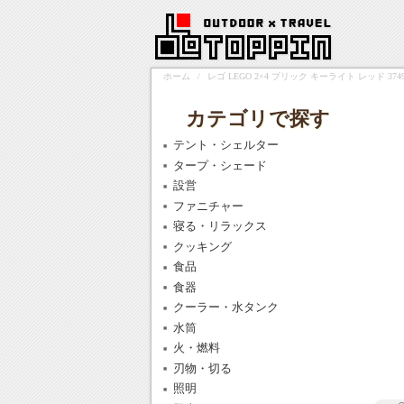
ホーム
/
レゴ LEGO 2×4 ブリック キーライト レッド 3749
カテゴリで探す
テント・シェルター
タープ・シェード
設営
ファニチャー
寝る・リラックス
クッキング
食品
食器
クーラー・水タンク
水筒
火・燃料
刃物・切る
照明