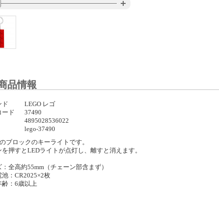
商品情報
ンド
LEGO レゴ
コード
37490
4895028536022
lego-37490
GOのブロックのキーライトです。
ンを押すとLEDライトが点灯し、離すと消えます。
ズ：全高約55mm（チェーン部含まず）
池：CR2025×2枚
年齢：6歳以上