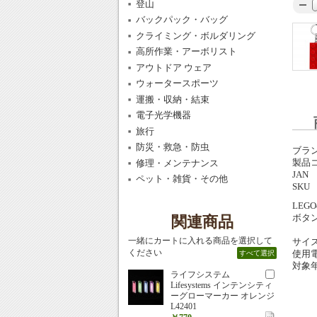
登山
バックパック・バッグ
クライミング・ボルダリング
高所作業・アーボリスト
アウトドア ウェア
ウォータースポーツ
運搬・収納・結束
電子光学機器
旅行
防災・救急・防虫
ブラ
製品
修理・メンテナンス
JAN
ペット・雑貨・その他
SKU
LE
ボタ
関連商品
一緒にカートに入れる商品を選択して
サイ
ください
使用電
すべて選択
対象
ライフシステム
Lifesystems インテンシティ
ーグローマーカー オレンジ
L42401