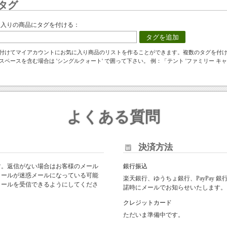
タグ
に入りの商品にタグを付ける：
タグを追加
付けてマイアカウントにお気に入り商品のリストを作ることができます。複数のタグを付
スペースを含む場合は 'シングルクォート' で囲って下さい。 例：「テント 'ファミリー キャ
よくある質問
決済方法
す。返信がない場合はお客様のメール
銀行振込
メールが迷惑メールになっている可能
楽天銀行、ゆうちょ銀行、PayPay
からのメールを受信できるようにしてくださ
諾時にメールでお知らせいたします。
クレジットカード
ただいま準備中です。