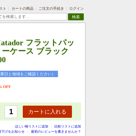
スト
カートの商品
ご注文の手続き
ログイン
検索
atador フラットパッ
リーケース ブラック
00
営業日と地域をご確認ください）
% OFF
カートに入れる
|
ほしい物リストに追加
比較リストに追加
値下げをお知らせ
最初のレビューを書きませんか？