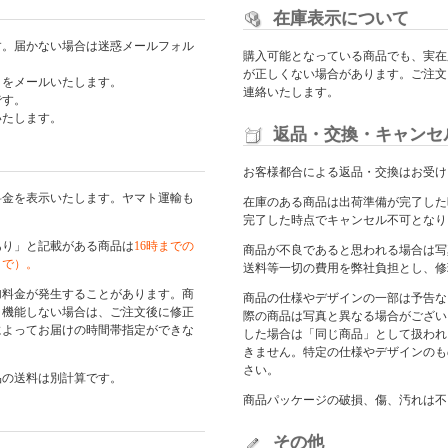
在庫表示について
す。届かない場合は迷惑メールフォル
購入可能となっている商品でも、実在
が正しくない場合があります。ご注文
日をメールいたします。
連絡いたします。
です。
いたします。
返品・交換・キャンセ
お客様都合による返品・交換はお受け
料金を表示いたします。ヤマト運輸も
在庫のある商品は出荷準備が完了した
完了した時点でキャンセル不可となり
あり」と記載がある商品は
16時までの
商品が不良であると思われる場合は写
まで）。
送料等一切の費用を弊社負担とし、修
加料金が発生することがあります。商
商品の仕様やデザインの一部は予告な
く機能しない場合は、ご注文後に修正
際の商品は写真と異なる場合がござい
によってお届けの時間帯指定ができな
した場合は「同じ商品」として扱われ
きません。特定の仕様やデザインのも
さい。
品の送料は別計算です。
商品パッケージの破損、傷、汚れは不
その他