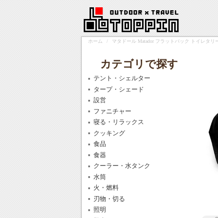
ホーム
/
マタドール Matador フラットパック トイレタリーケー
カテゴリで探す
テント・シェルター
タープ・シェード
設営
ファニチャー
寝る・リラックス
クッキング
食品
食器
クーラー・水タンク
水筒
火・燃料
刃物・切る
照明