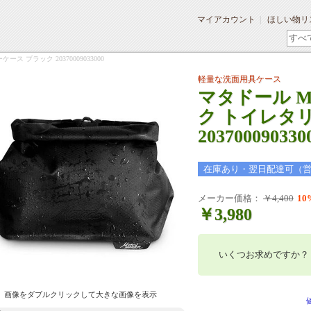
マイアカウント
ほしい物リ
ス ブラック 20370009033000
軽量な洗面用具ケース
マタドール M
ク トイレタ
203700090330
在庫あり・翌日配達可（
メーカー価格：
￥4,400
10
￥3,980
いくつお求めですか？
画像をダブルクリックして大きな画像を表示