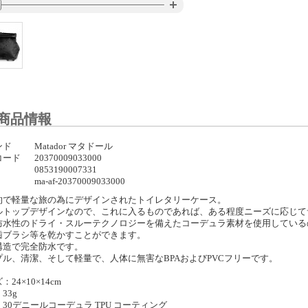
商品情報
ンド
Matador マタドール
コード
20370009033000
0853190007331
ma-af-20370009033000
的で軽量な旅の為にデザインされたトイレタリーケース。
ルトップデザインなので、これに入るものであれば、ある程度ニーズに応じて
防水性のドライ・スルーテクノロジーを備えたコーデュラ素材を使用している
歯ブラシ等を乾かすことができます。
構造で完全防水です。
プル、清潔、そして軽量で、人体に無害なBPAおよびPVCフリーです。
：24×10×14cm
33g
30デニールコーデュラ TPU コーティング