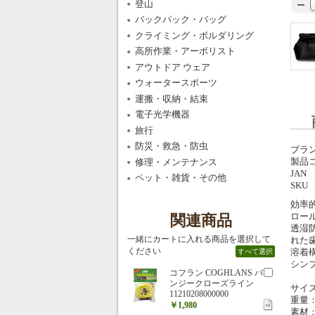
登山
バックパック・バッグ
クライミング・ボルダリング
高所作業・アーボリスト
アウトドア ウェア
ウォータースポーツ
運搬・収納・結束
電子光学機器
旅行
防災・救急・防虫
ブラ
製品
修理・メンテナンス
JAN
ペット・雑貨・その他
SKU
効率
ロー
関連商品
透湿
一緒にカートに入れる商品を選択して
れた
ください
溶着
すべて選択
シン
コフラン COGHLANS バ
ンジークローズライン
サイズ
11210208000000
重量：
￥1,980
素材：