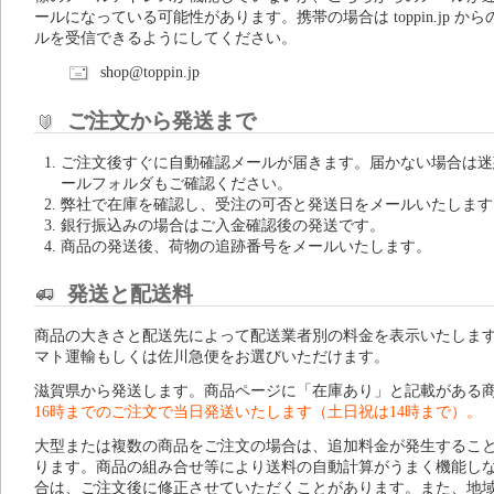
ールになっている可能性があります。携帯の場合は toppin.jp から
ルを受信できるようにしてください。
shop@toppin.jp
ご注文から発送まで
ご注文後すぐに自動確認メールが届きます。届かない場合は迷
ールフォルダもご確認ください。
弊社で在庫を確認し、受注の可否と発送日をメールいたします
銀行振込みの場合はご入金確認後の発送です。
商品の発送後、荷物の追跡番号をメールいたします。
発送と配送料
商品の大きさと配送先によって配送業者別の料金を表示いたしま
マト運輸もしくは佐川急便をお選びいただけます。
滋賀県から発送します。商品ページに「在庫あり」と記載がある
16時までのご注文で当日発送いたします（土日祝は14時まで）。
大型または複数の商品をご注文の場合は、追加料金が発生するこ
ります。商品の組み合せ等により送料の自動計算がうまく機能し
合は、ご注文後に修正させていただくことがあります。また、地