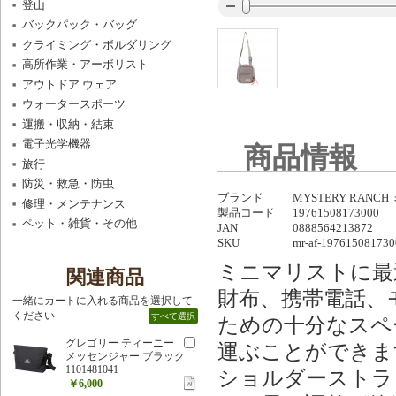
登山
バックパック・バッグ
クライミング・ボルダリング
高所作業・アーボリスト
アウトドア ウェア
ウォータースポーツ
運搬・収納・結束
電子光学機器
商品情報
旅行
防災・救急・防虫
ブランド
MYSTERY RAN
修理・メンテナンス
製品コード
19761508173000
ペット・雑貨・その他
JAN
0888564213872
SKU
mr-af-197615081730
ミニマリストに最
関連商品
財布、携帯電話、
一緒にカートに入れる商品を選択して
ください
すべて選択
ための十分なスペ
グレゴリー ティーニー
運ぶことができま
メッセンジャー ブラック
1101481041
ショルダーストラ
￥6,000