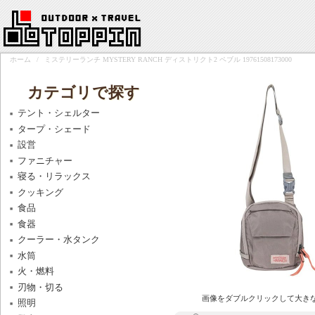
ホーム
/
ミステリーランチ MYSTERY RANCH ディストリクト2 ペブル 19761508173000
カテゴリで探す
テント・シェルター
タープ・シェード
設営
ファニチャー
寝る・リラックス
クッキング
食品
食器
クーラー・水タンク
水筒
火・燃料
刃物・切る
画像をダブルクリックして大き
照明