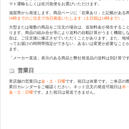
マト運輸もしくは佐川急便をお選びいただけます。
滋賀県から発送します。商品ページに「在庫あり」と記載がある
16時までのご注文で当日発送いたします（土日祝は14時まで）。
大型または複数の商品をご注文の場合は、追加料金が発生するこ
ります。商品の組み合せ等により送料の自動計算がうまく機能し
合は、ご注文後に修正させていただくことがあります。また、地
ってお届けの時間帯指定ができない、あるいは変更が必要なこと
ます。
「メーカー直送」表示のある商品と弊社発送品の送料は別計算で
営業日
実店舗の営業日は
金・土・日曜
です。祝日は休業です。ご来店の
業日カレンダー
をご確認ください。ネット注文の発送可能日は
水
金・土・日曜
です。また祝日は発送できません。