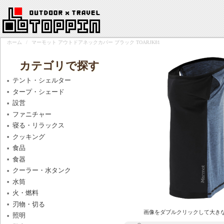
ホーム
/
マーモット アウトドアネックカバー ブラック TOARJK81
カテゴリで探す
テント・シェルター
タープ・シェード
設営
ファニチャー
寝る・リラックス
クッキング
食品
食器
クーラー・水タンク
水筒
火・燃料
刃物・切る
画像をダブルクリックして大き
照明