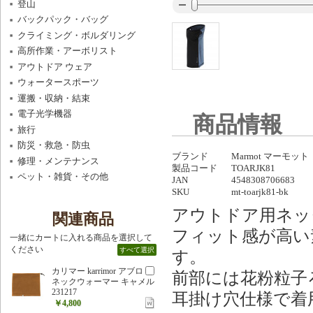
登山
バックパック・バッグ
クライミング・ボルダリング
高所作業・アーボリスト
アウトドア ウェア
ウォータースポーツ
運搬・収納・結束
電子光学機器
商品情報
旅行
防災・救急・防虫
ブランド
Marmot マーモット
修理・メンテナンス
製品コード
TOARJK81
ペット・雑貨・その他
JAN
4548308706683
SKU
mt-toarjk81-bk
アウトドア用ネッ
関連商品
フィット感が高い
一緒にカートに入れる商品を選択して
ください
すべて選択
す。
カリマー karrimor アブロ
前部には花粉粒子
ネックウォーマー キャメル
231217
耳掛け穴仕様で着
￥4,800