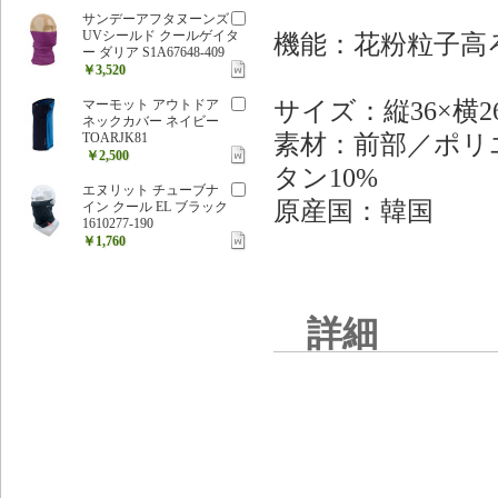
サンデーアフタヌーンズ
UVシールド クールゲイタ
機能：花粉粒子高ろ
ー ダリア S1A67648-409
￥3,520
サイズ：縦36×横2
マーモット アウトドア
ネックカバー ネイビー
素材：前部／ポリエ
TOARJK81
￥2,500
タン10%
エヌリット チューブナ
原産国：韓国
イン クール EL ブラック
1610277-190
￥1,760
詳細