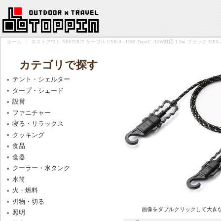
ホーム
/
ネストアウト NESTOUT ケーブル USB-A - USB Type-C /15W対応 1.0m ブラック MPA-
カテゴリで探す
テント・シェルター
タープ・シェード
設営
ファニチャー
寝る・リラックス
クッキング
食品
食器
クーラー・水タンク
水筒
火・燃料
刃物・切る
画像をダブルクリックして大き
照明