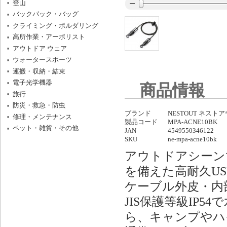
登山
バックパック・バッグ
クライミング・ボルダリング
高所作業・アーボリスト
アウトドア ウェア
ウォータースポーツ
運搬・収納・結束
電子光学機器
商品情報
旅行
防災・救急・防虫
ブランド
NESTOUT ネスト
修理・メンテナンス
製品コード
MPA-ACNE10BK
ペット・雑貨・その他
JAN
4549550346122
SKU
ne-mpa-acne10bk
アウトドアシーン
を備えた高耐久U
ケーブル外皮・内
JIS保護等級IP
ら、キャンプやハ