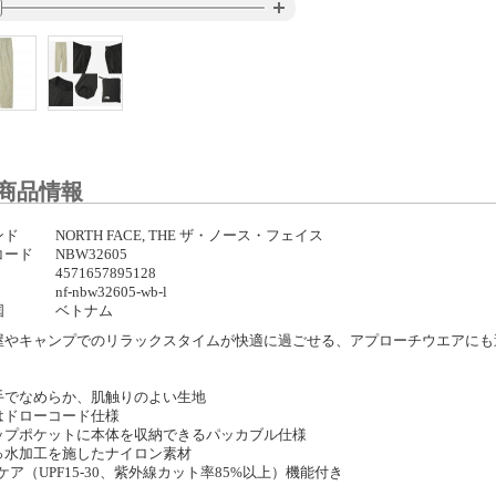
商品情報
ンド
NORTH FACE, THE ザ・ノース・フェイス
コード
NBW32605
4571657895128
nf-nbw32605-wb-l
国
ベトナム
屋やキャンプでのリラックスタイムが快適に過ごせる、アプローチウエアにも
手でなめらか、肌触りのよい生地
はドローコード仕様
ップポケットに本体を収納できるパッカブル仕様
っ水加工を施したナイロン素材
ケア（UPF15-30、紫外線カット率85%以上）機能付き