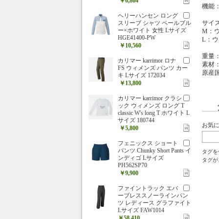
￥6,864
機能
ヘリーハンセン ロング
サイ
スリーブ シャツ ペールブル
ー×ホワイト 女性 Lサイズ
M：ウ
HGE41400-PW
L：ウ
￥10,560
重量：
カリマー karrimor ロナ
素材：
FS ウィメンズ パンツ カー
原産
キ Lサイズ 172034
￥13,800
カリマー karrimor クラシ
ック ウィメンズ ロング T
classic W's long T ホワイト L
サイズ 180744
お気
￥5,800
フェニックス ショート
パンツ Chunky Short Pants イ
タグを
ンディゴ Lサイズ
タグが
PH562SP70
￥9,900
ファイントラック エバ
ーブレススノーラインパン
ツ レディース グラファイト
Lサイズ FAW1014
￥58,410