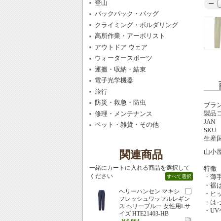
登山
バックパック・バッグ
クライミング・ボルダリング
高所作業・アーボリスト
アウトドア ウェア
ウォータースポーツ
運搬・収納・結束
電子光学機器
旅行
防災・救急・防虫
ブラ
製品
修理・メンテナンス
JAN
ペット・雑貨・その他
SKU
生産
山小
関連商品
一緒にカートに入れる商品を選択して
特徴
ください
・薄
すべて選択
・裾
ヘリーハンセン マキシ
・ヒ
フレッシュワッフルレギン
・は
ス ヘリーブルー 女性用Lサ
・UV
イズ HTE21403-HB