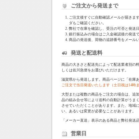
ご注文から発送まで
ご注文後すぐに自動確認メールが届きま
ダもご確認ください。
弊社で在庫を確認し、受注の可否と発送
銀行振込みの場合はご入金確認後の発送
商品の発送後、荷物の追跡番号をメール
発送と配送料
商品の大きさと配送先によって配送業者別の
しくは佐川急便をお選びいただけます。
滋賀県から発送します。商品ページに「在庫
ご注文で当日発送いたします（土日祝は14時
大型または複数の商品をご注文の場合は、追
品の組み合せ等により送料の自動計算がうま
させていただくことがあります。また、地域
い、あるいは変更が必要なことがあります。
「メーカー直送」表示のある商品と弊社発送
営業日