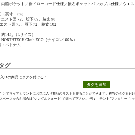
：両脇ポケット／裾ドローコード仕様／後ろポケットパッカブル仕様／ウエス
ズ（実寸・cm）
エスト囲 72、股下 69、脇丈 98
エスト囲 75、股下 72、脇丈 102
約145g（Lサイズ）
NORTHTECH Cloth ECO（ナイロン100％）
国：ベトナム
タグ
に入りの商品にタグを付ける：
タグを追加
付けてマイアカウントにお気に入り商品のリストを作ることができます。複数のタグを付
スペースを含む場合は 'シングルクォート' で囲って下さい。 例：「テント 'ファミリー キャ