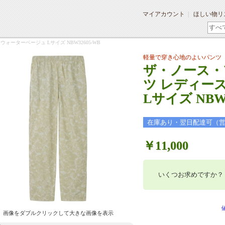
マイアカウント
ほしい物リ
ーターベージュ Lサイズ NBW32605-WB
軽量で穿き心地のよいパンツ
ザ・ノース・
ツ レディー
Lサイズ NBW3
在庫あり・翌日配達可（
￥11,000
いくつお求めですか？
画像をダブルクリックして大きな画像を表示