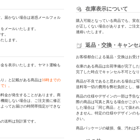
在庫表示について
す。届かない場合は迷惑メールフォル
購入可能となっている商品でも、実在
が正しくない場合があります。ご注文
日をメールいたします。
連絡いたします。
です。
いたします。
返品・交換・キャンセ
お客様都合による返品・交換はお受け
料金を表示いたします。ヤマト運輸も
在庫のある商品は出荷準備が完了した
完了した時点でキャンセル不可となり
あり」と記載がある商品は
16時までの
商品が不良であると思われる場合は写
まで）。
送料等一切の費用を弊社負担とし、修
加料金が発生することがあります。商
商品の仕様やデザインの一部は予告な
く機能しない場合は、ご注文後に修正
際の商品は写真と異なる場合がござい
によってお届けの時間帯指定ができな
した場合は「同じ商品」として扱われ
きません。特定の仕様やデザインのも
さい。
品の送料は別計算です。
商品パッケージの破損、傷、汚れは不