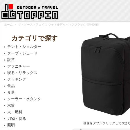
ホーム
/
ザ・ノース・フェイス シャトルデイパックブラック NM62615
カテゴリで探す
テント・シェルター
タープ・シェード
設営
ファニチャー
寝る・リラックス
クッキング
食品
食器
クーラー・水タンク
水筒
火・燃料
刃物・切る
画像をダブルクリックして大き
照明