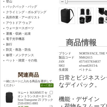
登山
バックパック・バッグ
クライミング・ボルダリング
高所作業・アーボリスト
アウトドア ウェア
ウォータースポーツ
運搬・収納・結束
電子光学機器
商品情報
旅行
防災・救急・防虫
ブランド
NORTH FACE, 
修理・メンテナンス
製品コード
NM62615
ペット・雑貨・その他
JAN
4571657834837
SKU
nf-nm62615-k
生産国
ベトナム
関連商品
日常とビジネスシ
一緒にカートに入れる商品を選択して
なデイパック。
ください
すべて選択
マムート MAMMUT セ
オン トランスポーター 25
機能・デザイン
Seon Transporter 25 ブラック
2510-03911-0001
・荷物をスムーズ