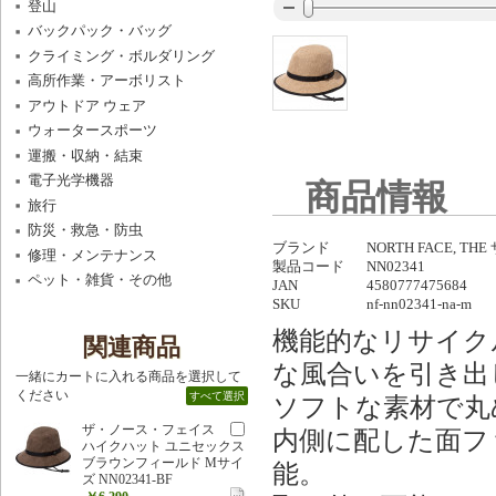
登山
バックパック・バッグ
クライミング・ボルダリング
高所作業・アーボリスト
アウトドア ウェア
ウォータースポーツ
運搬・収納・結束
電子光学機器
商品情報
旅行
防災・救急・防虫
ブランド
NORTH FACE, 
修理・メンテナンス
製品コード
NN02341
ペット・雑貨・その他
JAN
4580777475684
SKU
nf-nn02341-na-m
機能的なリサイク
関連商品
な風合いを引き出
一緒にカートに入れる商品を選択して
ください
すべて選択
ソフトな素材で丸
ザ・ノース・フェイス
内側に配した面フ
ハイクハット ユニセックス
ブラウンフィールド Mサイ
能。
ズ NN02341-BF