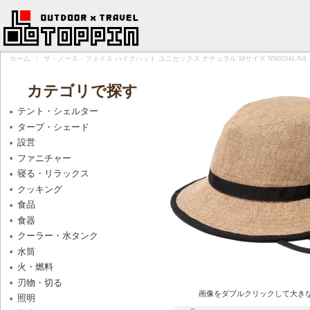
ホーム
/
ザ・ノース・フェイス ハイクハット ユニセックス ナチュラル Mサイズ NN02341-NA
カテゴリで探す
テント・シェルター
タープ・シェード
設営
ファニチャー
寝る・リラックス
クッキング
食品
食器
クーラー・水タンク
水筒
火・燃料
刃物・切る
画像をダブルクリックして大き
照明