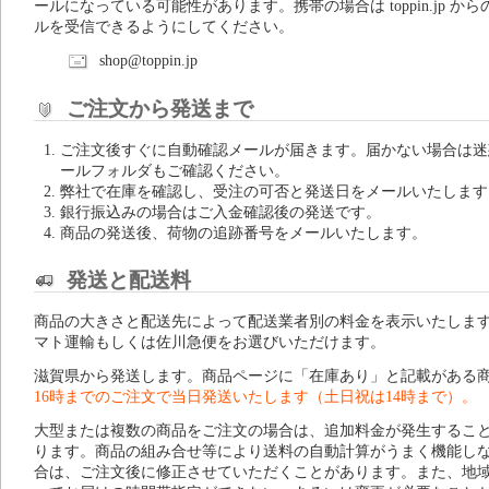
ールになっている可能性があります。携帯の場合は toppin.jp から
ルを受信できるようにしてください。
shop@toppin.jp
ご注文から発送まで
ご注文後すぐに自動確認メールが届きます。届かない場合は迷
ールフォルダもご確認ください。
弊社で在庫を確認し、受注の可否と発送日をメールいたします
銀行振込みの場合はご入金確認後の発送です。
商品の発送後、荷物の追跡番号をメールいたします。
発送と配送料
商品の大きさと配送先によって配送業者別の料金を表示いたしま
マト運輸もしくは佐川急便をお選びいただけます。
滋賀県から発送します。商品ページに「在庫あり」と記載がある
16時までのご注文で当日発送いたします（土日祝は14時まで）。
大型または複数の商品をご注文の場合は、追加料金が発生するこ
ります。商品の組み合せ等により送料の自動計算がうまく機能し
合は、ご注文後に修正させていただくことがあります。また、地