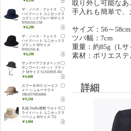
￥6,290
取り外し可能なあ
ザ・ノース・フェイス
手入れも簡単で、
ハイクハット ユニセックス
コズミックブルー Mサイズ
NN02341-CM
￥6,290
サイズ：56～58cm
ツバ幅：7cm
ザ・ノース・フェイス
ハイクハット ユニセックス
重量：約85g（L
ブラック Mサイズ
NN02341-K
素材：ポリエステル
￥6,290
サンデーアフタヌーンズ
サンワードバケット ブラッ
ク Mサイズ S2A03959-302
￥6,600
詳細
カブー KAVU ビーエフ
イー シュルーマラマ
19810579056000
￥9,350
丸福 ShaBo遮帽 ウルトラ
ライトハット ユニセックス
ベージュ Mサイズ 752
￥3,960