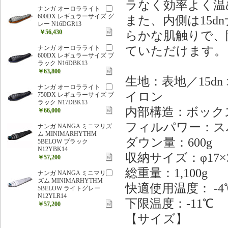
ラなく効率よく温
ナンガ オーロラライト
600DX レギュラーサイズ グ
また、内側は15
レー N16DGR13
￥56,430
らかな肌触りで、
ていただけます。
ナンガ オーロラライト
600DX レギュラーサイズ ブ
ラック N16DBK13
￥63,800
生地：表地／15d
ナンガ オーロラライト
イロン
750DX レギュラーサイズ ブ
ラック N17DBK13
内部構造：ボック
￥66,000
フィルパワー：スパ
ナンガ NANGA ミニマリズ
ム MINIMARHYTHM
ダウン量：600g
5BELOW ブラック
N12YBK14
収納サイズ：φ17×3
￥57,200
総重量：1,100g
ナンガ NANGA ミニマリ
ズム MINIMARHYTHM
快適使用温度： -4
5BELOW ライトグレー
N12YLR14
下限温度：-11℃
￥57,200
【サイズ】