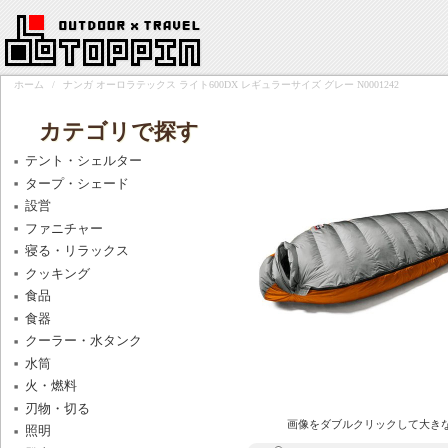
ホーム
/
ナンガ オーロラテックス ライト600DX レギュラーサイズ グレー N0001242
カテゴリで探す
テント・シェルター
タープ・シェード
設営
ファニチャー
寝る・リラックス
クッキング
食品
食器
クーラー・水タンク
水筒
火・燃料
刃物・切る
画像をダブルクリックして大き
照明