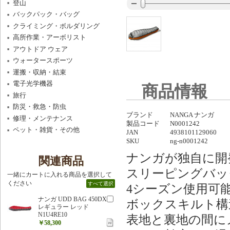
登山
バックパック・バッグ
クライミング・ボルダリング
高所作業・アーボリスト
アウトドア ウェア
ウォータースポーツ
運搬・収納・結束
電子光学機器
商品情報
旅行
防災・救急・防虫
ブランド
NANGA ナンガ
修理・メンテナンス
製品コード
N0001242
ペット・雑貨・その他
JAN
4938101129060
SKU
ng-n0001242
ナンガが独自に開
関連商品
スリーピングバッ
一緒にカートに入れる商品を選択して
ください
すべて選択
4シーズン使用可
ナンガ UDD BAG 450DX
ボックスキルト構
レギュラー レッド
N1U4RE10
表地と裏地の間に
￥58,300