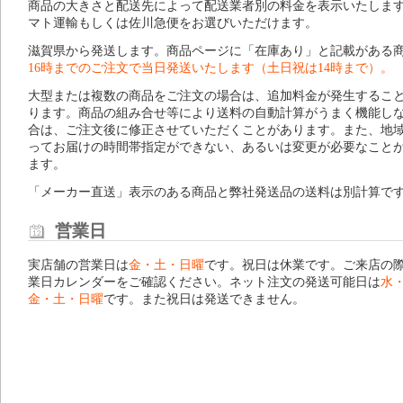
商品の大きさと配送先によって配送業者別の料金を表示いたしま
マト運輸もしくは佐川急便をお選びいただけます。
滋賀県から発送します。商品ページに「在庫あり」と記載がある
16時までのご注文で当日発送いたします（土日祝は14時まで）。
大型または複数の商品をご注文の場合は、追加料金が発生するこ
ります。商品の組み合せ等により送料の自動計算がうまく機能し
合は、ご注文後に修正させていただくことがあります。また、地
ってお届けの時間帯指定ができない、あるいは変更が必要なこと
ます。
「メーカー直送」表示のある商品と弊社発送品の送料は別計算で
営業日
実店舗の営業日は
金・土・日曜
です。祝日は休業です。ご来店の
業日カレンダー
をご確認ください。ネット注文の発送可能日は
水
金・土・日曜
です。また祝日は発送できません。