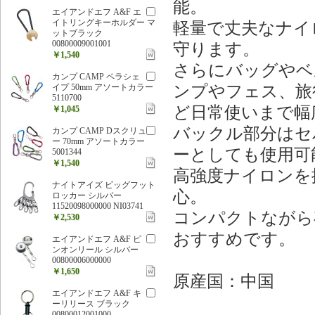
能。
エイアンドエフ A&F エ
イトリングキーホルダー マ
軽量で丈夫なナイ
ットブラック
00800009001001
守ります。
￥1,540
さらにバッグやベ
カンプ CAMP ペラシェ
ンプやフェス、旅
イプ 50mm アソートカラー
5110700
ど日常使いまで幅
￥1,045
バックル部分はセ
カンプ CAMP Dスクリュ
ー 70mm アソートカラー
ーとしても使用可
5001344
￥1,540
高強度ナイロンを
ナイトアイズ ビッグフット
心。
ロッカー シルバー
11520098000000 NI03741
コンパクトながら
￥2,530
おすすめです。
エイアンドエフ A&F ピ
ンオンリール シルバー
00800006000000
￥1,650
原産国：中国
エイアンドエフ A&F キ
ーリリース ブラック
00800012001000