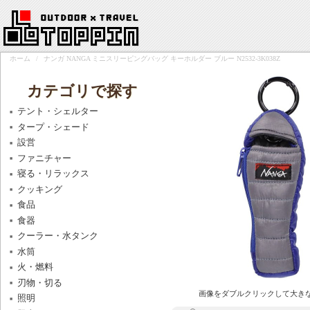
ホーム
/
ナンガ NANGA ミニスリーピングバッグ キーホルダー ブルー N2532-3K038Z
カテゴリで探す
テント・シェルター
タープ・シェード
設営
ファニチャー
寝る・リラックス
クッキング
食品
食器
クーラー・水タンク
水筒
火・燃料
刃物・切る
画像をダブルクリックして大き
照明