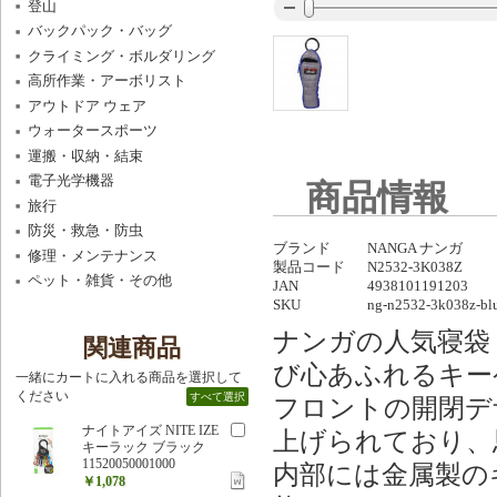
登山
バックパック・バッグ
クライミング・ボルダリング
高所作業・アーボリスト
アウトドア ウェア
ウォータースポーツ
運搬・収納・結束
電子光学機器
商品情報
旅行
防災・救急・防虫
ブランド
NANGA ナンガ
修理・メンテナンス
製品コード
N2532-3K038Z
ペット・雑貨・その他
JAN
4938101191203
SKU
ng-n2532-3k038z-bl
ナンガの人気寝袋
関連商品
び心あふれるキー
一緒にカートに入れる商品を選択して
ください
すべて選択
フロントの開閉デ
ナイトアイズ NITE IZE
上げられており、
キーラック ブラック
11520050001000
内部には金属製の
￥1,078