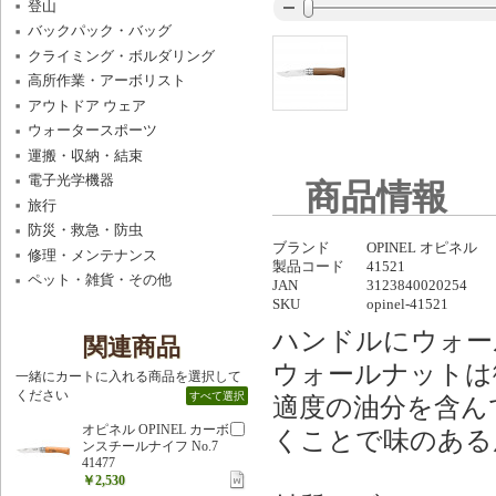
登山
バックパック・バッグ
クライミング・ボルダリング
高所作業・アーボリスト
アウトドア ウェア
ウォータースポーツ
運搬・収納・結束
電子光学機器
商品情報
旅行
防災・救急・防虫
ブランド
OPINEL オピネル
修理・メンテナンス
製品コード
41521
ペット・雑貨・その他
JAN
3123840020254
SKU
opinel-41521
ハンドルにウォー
関連商品
ウォールナットは
一緒にカートに入れる商品を選択して
ください
すべて選択
適度の油分を含ん
オピネル OPINEL カーボ
くことで味のある
ンスチールナイフ No.7
41477
￥2,530