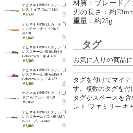
材質：ブレード／
オピネル OPINEL ステン
レス ナイフ No.7 41437
刃の長さ：約73m
￥2,530
重量：約25g
オピネル OPINEL カーボ
ンスチールナイフ No.8
41478
￥2,640
タグ
オピネル OPINEL ステン
レススチール #8 革紐付き
Coloramaカーキ 41430
お気に入りの商品
￥3,300
オピネル OPINEL ステン
レススチール #8 革紐付き
タグを付けてマイア
Colorama レッド 41432
￥3,300
す。複数のタグを付
オピネル OPINEL アウト
タグがスペースを含む
ドア #8 ブルー 41450
￥6,050
ント 'ファミリー キ
オピネル OPINEL ステン
レススチール COLORAMA
#7 パープル 41409
￥3,080