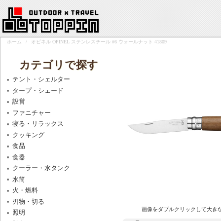
ホーム
/
オピネル OPINEL ステンレスチール #6 ウォールナット 41809
カテゴリで探す
テント・シェルター
タープ・シェード
設営
ファニチャー
寝る・リラックス
クッキング
食品
食器
クーラー・水タンク
水筒
火・燃料
刃物・切る
画像をダブルクリックして大き
照明