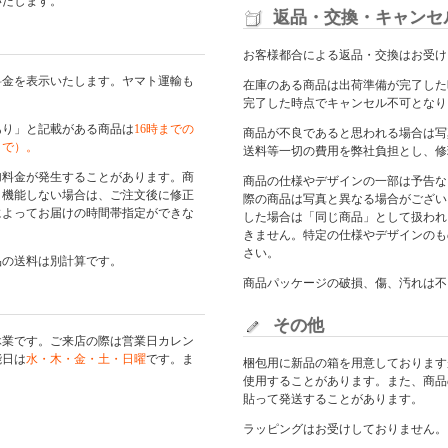
いたします。
返品・交換・キャンセ
お客様都合による返品・交換はお受け
料金を表示いたします。ヤマト運輸も
在庫のある商品は出荷準備が完了した
完了した時点でキャンセル不可となり
あり」と記載がある商品は
16時までの
商品が不良であると思われる場合は写
まで）。
送料等一切の費用を弊社負担とし、修
加料金が発生することがあります。商
商品の仕様やデザインの一部は予告な
く機能しない場合は、ご注文後に修正
際の商品は写真と異なる場合がござい
によってお届けの時間帯指定ができな
した場合は「同じ商品」として扱われ
きません。特定の仕様やデザインのも
さい。
品の送料は別計算です。
商品パッケージの破損、傷、汚れは不
その他
休業です。ご来店の際は
営業日カレン
能日は
水・木・金・土・日曜
です。ま
梱包用に新品の箱を用意しております
使用することがあります。また、商品
貼って発送することがあります。
ラッピングはお受けしておりません。