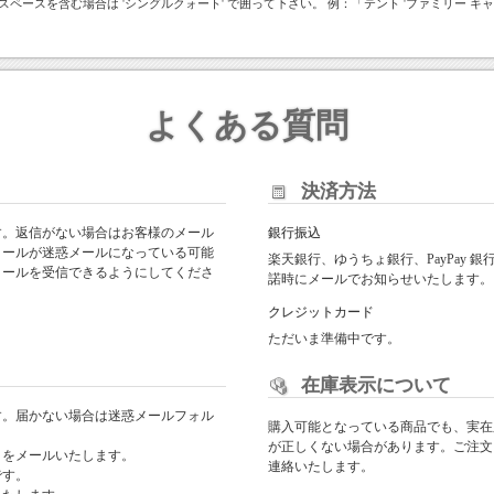
スペースを含む場合は 'シングルクォート' で囲って下さい。 例：「テント 'ファミリー キャ
よくある質問
決済方法
す。返信がない場合はお客様のメール
銀行振込
メールが迷惑メールになっている可能
楽天銀行、ゆうちょ銀行、PayPay
からのメールを受信できるようにしてくださ
諾時にメールでお知らせいたします。
クレジットカード
ただいま準備中です。
在庫表示について
す。届かない場合は迷惑メールフォル
購入可能となっている商品でも、実在
が正しくない場合があります。ご注文
日をメールいたします。
連絡いたします。
です。