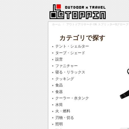
ホーム
/
アウトドアリサーチ OR スプリッターIIグローブ ブラッ
カテゴリで探す
テント・シェルター
タープ・シェード
設営
ファニチャー
寝る・リラックス
クッキング
食品
食器
クーラー・水タンク
水筒
火・燃料
刃物・切る
照明