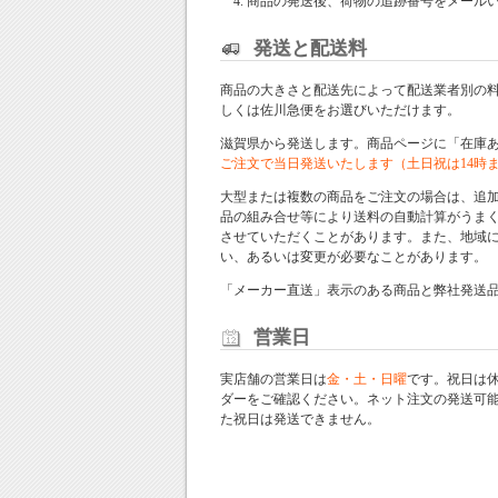
商品の発送後、荷物の追跡番号をメール
発送と配送料
商品の大きさと配送先によって配送業者別の
しくは佐川急便をお選びいただけます。
滋賀県から発送します。商品ページに「在庫
ご注文で当日発送いたします（土日祝は14時
大型または複数の商品をご注文の場合は、追
品の組み合せ等により送料の自動計算がうま
させていただくことがあります。また、地域
い、あるいは変更が必要なことがあります。
「メーカー直送」表示のある商品と弊社発送
営業日
実店舗の営業日は
金・土・日曜
です。祝日は
ダー
をご確認ください。ネット注文の発送可
た祝日は発送できません。