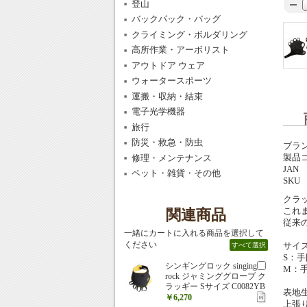
登山
バックパック・バッグ
クライミング・ボルダリング
高所作業・アーボリスト
アウトドア ウェア
ウォータースポーツ
運搬・収納・結束
電子光学機器
旅行
防災・救急・防虫
ブラ
製品
修理・メンテナンス
JAN
ペット・雑貨・その他
SKU
クラ
これ
関連商品
従来
一緒にカートに入れる商品を選択して
ください
サイ
すべて選択
S：手囲
シンギングロック singing
M：手囲
rock ジャミンググローブ ク
ラッギー Sサイズ C0082YB
表地
￥6,270
上張