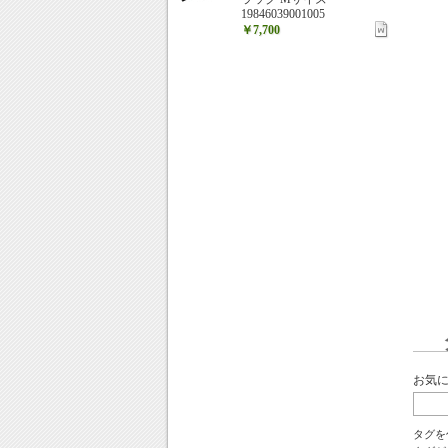
19846039001005
￥7,700
お気
タグを