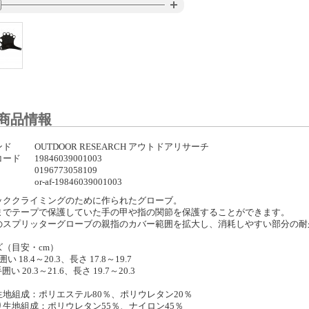
商品情報
ンド
OUTDOOR RESEARCH アウトドアリサーチ
コード
19846039001003
0196773058109
or-af-19846039001003
ッククライミングのために作られたグローブ。
までテープで保護していた手の甲や指の関節を保護することができます。
のスプリッターグローブの親指のカバー範囲を拡大し、消耗しやすい部分の耐
ズ（目安・cm）
い 18.4～20.3、長さ 17.8～19.7
い 20.3～21.6、長さ 19.7～20.3
生地組成：ポリエステル80％、ポリウレタン20％
り生地組成：ポリウレタン55％、ナイロン45％