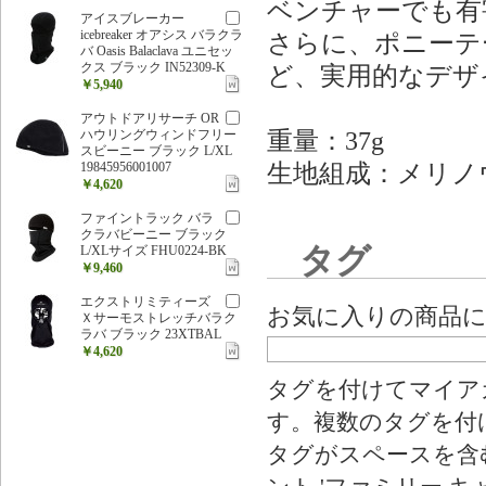
ベンチャーでも有
アイスブレーカー
icebreaker オアシス バラクラ
さらに、ポニーテ
バ Oasis Balaclava ユニセッ
クス ブラック IN52309-K
ど、実用的なデザ
￥5,940
アウトドアリサーチ OR
重量：37g
ハウリングウィンドフリー
スビーニー ブラック L/XL
生地組成：メリノ
19845956001007
￥4,620
ファイントラック バラ
クラバビーニー ブラック
タグ
L/XLサイズ FHU0224-BK
￥9,460
エクストリミティーズ
お気に入りの商品
Ｘサーモストレッチバラク
ラバ ブラック 23XTBAL
￥4,620
タグを付けてマイア
す。複数のタグを付
タグがスペースを含む