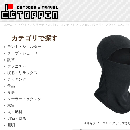
ホーム
/
アウトドアリサーチ アルパイン オンセット メリノ150 バラクラバ ブラック L/XLサイズ 198
カテゴリで探す
テント・シェルター
タープ・シェード
設営
ファニチャー
寝る・リラックス
クッキング
食品
食器
クーラー・水タンク
水筒
火・燃料
刃物・切る
画像をダブルクリックして大き
照明