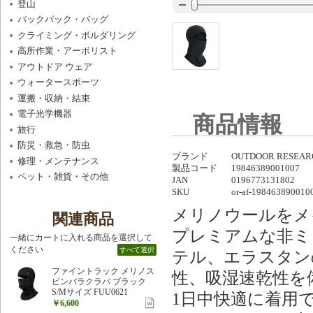
登山
バックパック・バッグ
クライミング・ボルダリング
高所作業・アーボリスト
アウトドア ウェア
ウォータースポーツ
運搬・収納・結束
電子光学機器
商品情報
旅行
防災・救急・防虫
ブランド
OUTDOOR RESE
修理・メンテナンス
製品コード
19846389001007
ペット・雑貨・その他
JAN
0196773131802
SKU
or-af-198463890010
メリノウールをメ
関連商品
プレミアムな非ミ
一緒にカートに入れる商品を選択して
ください
すべて選択
テル、エラスタン
ファイントラック メリノス
性、吸湿速乾性を
ピンバラクラバ ブラック
S/Mサイズ FUU0621
1日中快適に着用で
￥6,600