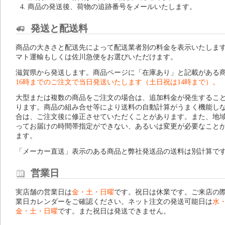
商品の発送後、荷物の追跡番号をメールいたします。
発送と配送料
商品の大きさと配送先によって配送業者別の料金を表示いたしま
マト運輸もしくは佐川急便をお選びいただけます。
滋賀県から発送します。商品ページに「在庫あり」と記載がある
16時までのご注文で当日発送いたします（土日祝は14時まで）。
大型または複数の商品をご注文の場合は、追加料金が発生するこ
ります。商品の組み合せ等により送料の自動計算がうまく機能し
合は、ご注文後に修正させていただくことがあります。また、地
ってお届けの時間帯指定ができない、あるいは変更が必要なこと
ます。
「メーカー直送」表示のある商品と弊社発送品の送料は別計算で
営業日
実店舗の営業日は
金・土・日曜
です。祝日は休業です。ご来店の
業日カレンダー
をご確認ください。ネット注文の発送可能日は
水
金・土・日曜
です。また祝日は発送できません。