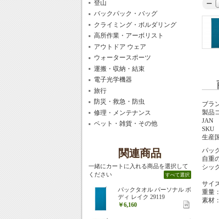
登山
バックパック・バッグ
クライミング・ボルダリング
高所作業・アーボリスト
アウトドア ウェア
ウォータースポーツ
運搬・収納・結束
電子光学機器
旅行
防災・救急・防虫
ブラ
製品
修理・メンテナンス
JAN
ペット・雑貨・その他
SKU
生産
パッ
関連商品
自重
一緒にカートに入れる商品を選択して
シッ
ください
すべて選択
サイズ
パックタオル パーソナル ボ
重量：
ディ レイク 29119
素材：
￥6,160