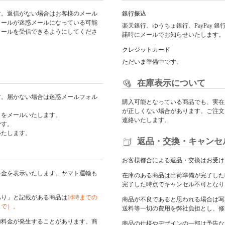
す。返信がない場合はお客様のメール
銀行振込
メールが迷惑メールになっている可能
楽天銀行、ゆうちょ銀行、PayPay
からのメールを受信できるようにしてくださ
諾時にメールでお知らせいたします。
クレジットカード
ただいま準備中です。
在庫表示について
す。届かない場合は迷惑メールフォル
購入可能となっている商品でも、実在
が正しくない場合があります。ご注文
日をメールいたします。
連絡いたします。
です。
いたします。
返品・交換・キャンセ
お客様都合による返品・交換はお受け
料金を表示いたします。ヤマト運輸も
在庫のある商品は出荷準備が完了した
完了した時点でキャンセル不可となり
あり」と記載がある商品は
16時までの
商品が不良であると思われる場合は写
まで）。
送料等一切の費用を弊社負担とし、修
加料金が発生することがあります。商
商品の仕様やデザインの一部は予告な