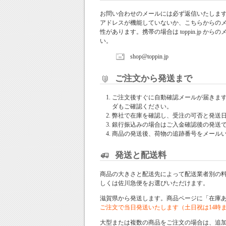
お問い合わせのメールには必ず返信いたしま
アドレスが機能していないか、こちらからの
性があります。携帯の場合は toppin.jp 
い。
shop@toppin.jp
ご注文から発送まで
ご注文後すぐに自動確認メールが届きま
ダもご確認ください。
弊社で在庫を確認し、受注の可否と発送
銀行振込みの場合はご入金確認後の発送
商品の発送後、荷物の追跡番号をメール
発送と配送料
商品の大きさと配送先によって配送業者別の
しくは佐川急便をお選びいただけます。
滋賀県から発送します。商品ページに「在庫
ご注文で当日発送いたします（土日祝は14時
大型または複数の商品をご注文の場合は、追