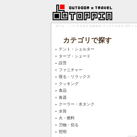
ホーム
/
パックタオル PackTowl リュクスタオル ボディ レ
カテゴリで探す
テント・シェルター
タープ・シェード
設営
ファニチャー
寝る・リラックス
クッキング
食品
食器
クーラー・水タンク
水筒
火・燃料
刃物・切る
照明