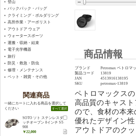
登山
バックパック・バッグ
クライミング・ボルダリング
高所作業・アーボリスト
アウトドア ウェア
ウォータースポーツ
運搬・収納・結束
電子光学機器
商品情報
旅行
防災・救急・防虫
ブランド
Petromax ペトロ
修理・メンテナンス
製品コード
13819
ペット・雑貨・その他
JAN
4513916138195
SKU
petromax-13819
ペトロマックスの
関連商品
高品質のキャスト
一緒にカートに入れる商品を選択して
ください
すべて選択
ので、食材の本来
SOTO ソト ステンレスダ
優れたデザイン性
ッチオーブン 8インチ ST-
908
アウトドアのクッ
￥22,000