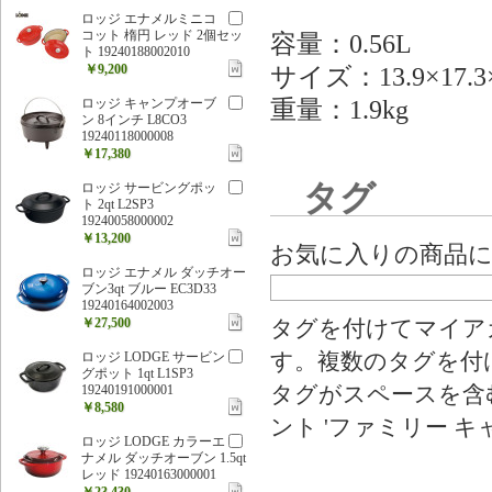
ロッジ エナメルミニコ
コット 楕円 レッド 2個セッ
容量：0.56L
ト 19240188002010
￥9,200
サイズ：13.9×17.3×
重量：1.9kg
ロッジ キャンプオーブ
ン 8インチ L8CO3
19240118000008
￥17,380
タグ
ロッジ サービングポッ
ト 2qt L2SP3
19240058000002
￥13,200
お気に入りの商品
ロッジ エナメル ダッチオー
ブン3qt ブルー EC3D33
19240164002003
￥27,500
タグを付けてマイア
ロッジ LODGE サービン
す。複数のタグを付
グポット 1qt L1SP3
19240191000001
タグがスペースを含む
￥8,580
ント 'ファミリー キ
ロッジ LODGE カラーエ
ナメル ダッチオーブン 1.5qt
レッド 19240163000001
￥23,430