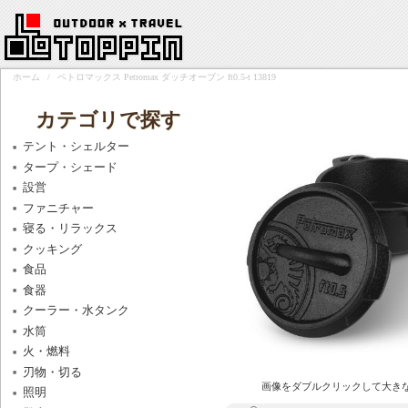
ホーム
/
ペトロマックス Petromax ダッチオーブン ft0.5-t 13819
カテゴリで探す
テント・シェルター
タープ・シェード
設営
ファニチャー
寝る・リラックス
クッキング
食品
食器
クーラー・水タンク
水筒
火・燃料
刃物・切る
画像をダブルクリックして大き
照明