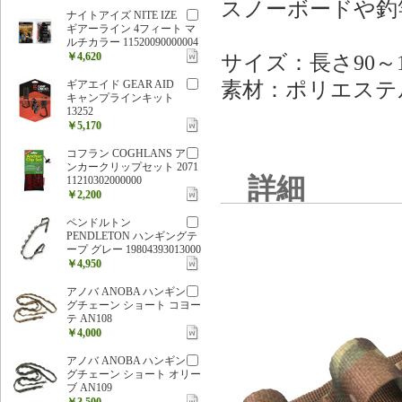
スノーボードや釣
ナイトアイズ NITE IZE
ギアーライン 4フィート マ
ルチカラー 11520090000004
￥4,620
サイズ：長さ90～12
素材：ポリエステ
ギアエイド GEAR AID
キャンプラインキット
13252
￥5,170
コフラン COGHLANS ア
ンカークリップセット 2071
詳細
11210302000000
￥2,200
ペンドルトン
PENDLETON ハンギングテ
ープ グレー 19804393013000
￥4,950
アノバ ANOBA ハンギン
グチェーン ショート コヨー
テ AN108
￥4,000
アノバ ANOBA ハンギン
グチェーン ショート オリー
ブ AN109
￥3,500