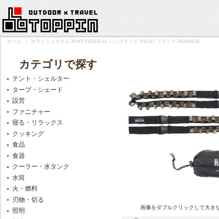
ホーム
/
ポストジェネラル POST GENERAL ハングイット PACK2 ブラック 982040038
カテゴリで探す
テント・シェルター
タープ・シェード
設営
ファニチャー
寝る・リラックス
クッキング
食品
食器
クーラー・水タンク
水筒
火・燃料
刃物・切る
画像をダブルクリックして大き
照明