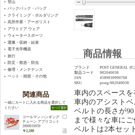
登山
バックパック・バッグ
クライミング・ボルダリング
高所作業・アーボリスト
アウトドア ウェア
ウォータースポーツ
運搬・収納・結束
電子光学機器
商品情報
旅行
防災・救急・防虫
ブランド
POST GENERAL
修理・メンテナンス
製品コード
982040038
ペット・雑貨・その他
JAN
4589939990768
SKU
postg-982040038
車内のスペースを
関連商品
車内のアシストベ
一緒にカートに入れる商品を選択して
ください
すべて選択
ベルトの長さが90
コールマン ハンギング
まで様々な車にご
チェーン アプリコット
2000016959
ベルトは2本セッ
￥2,280