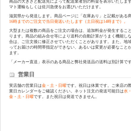
商品の大きさと配送先によって配送業者別の料金を表示いたしま
マト運輸もしくは佐川急便をお選びいただけます。
滋賀県から発送します。商品ページに「在庫あり」と記載がある
16時までのご注文で当日発送いたします（土日祝は14時まで）。
大型または複数の商品をご注文の場合は、追加料金が発生するこ
ります。商品の組み合せ等により送料の自動計算がうまく機能し
合は、ご注文後に修正させていただくことがあります。また、地
ってお届けの時間帯指定ができない、あるいは変更が必要なこと
ます。
「メーカー直送」表示のある商品と弊社発送品の送料は別計算で
営業日
実店舗の営業日は
金・土・日曜
です。祝日は休業です。ご来店の
業日カレンダー
をご確認ください。ネット注文の発送可能日は
水
金・土・日曜
です。また祝日は発送できません。