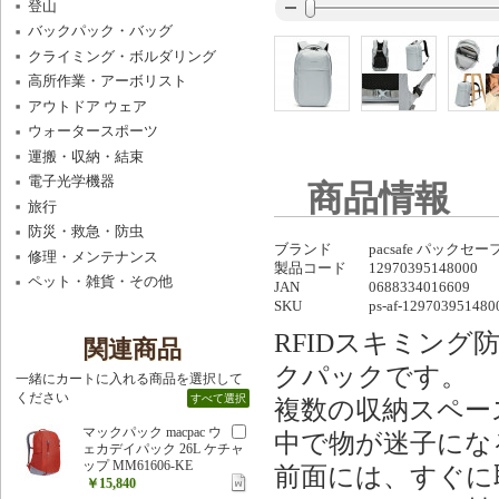
登山
バックパック・バッグ
クライミング・ボルダリング
高所作業・アーボリスト
アウトドア ウェア
ウォータースポーツ
運搬・収納・結束
電子光学機器
商品情報
旅行
防災・救急・防虫
ブランド
pacsafe パックセー
修理・メンテナンス
製品コード
12970395148000
ペット・雑貨・その他
JAN
0688334016609
SKU
ps-af-129703951480
RFIDスキミン
関連商品
クパックです。
一緒にカートに入れる商品を選択して
ください
すべて選択
複数の収納スペー
マックパック macpac ウ
中で物が迷子にな
ェカデイパック 26L ケチャ
ップ MM61606-KE
前面には、すぐに
￥15,840