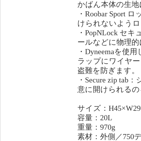
かばん本体の生地
・Roobar Sp
けられないようロ
・PopNLock
ールなどに物理的
・Dyneemaを使用
ラップにワイヤー
盗難を防ぎます。
・Secure zi
意に開けられるの
サイズ：H45×W29×
容量：20L
重量：970g
素材：外側／750