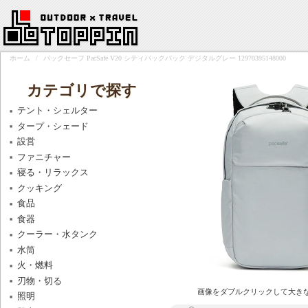
ホーム
/
パックセーフ PacSafe V20 シティバックパック デジタルグレー 12970395148000
カテゴリで探す
テント・シェルター
タープ・シェード
設営
ファニチャー
寝る・リラックス
クッキング
食品
食器
クーラー・水タンク
水筒
火・燃料
刃物・切る
画像をダブルクリックして大き
照明