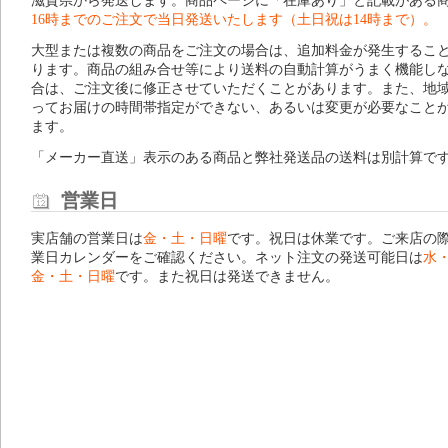
滋賀県から発送します。商品ページに「在庫あり」と記載がある
16時までのご注文で当日発送いたします（土日祝は14時まで）。
大型または複数の商品をご注文の場合は、追加料金が発生するこ
ります。商品の組み合せ等により送料の自動計算がうまく機能し
合は、ご注文後に修正させていただくことがあります。また、地
ってお届けの時間帯指定ができない、あるいは変更が必要なこと
ます。
「メーカー直送」表示のある商品と弊社発送品の送料は別計算で
営業日
実店舗の営業日は
金・土・日曜
です。祝日は休業です。ご来店の
業日カレンダー
をご確認ください。ネット注文の発送可能日は
水
金・土・日曜
です。また祝日は発送できません。