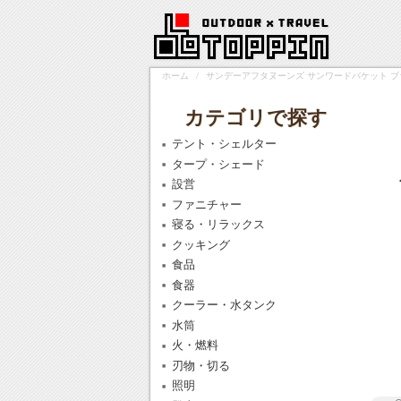
ホーム
/
サンデーアフタヌーンズ サンワードバケット ブラック 
カテゴリで探す
テント・シェルター
タープ・シェード
設営
ファニチャー
寝る・リラックス
クッキング
食品
食器
クーラー・水タンク
水筒
火・燃料
刃物・切る
照明