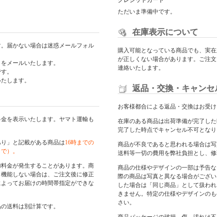
クレジットカード
ただいま準備中です。
在庫表示について
す。届かない場合は迷惑メールフォル
購入可能となっている商品でも、実在
が正しくない場合があります。ご注文
日をメールいたします。
連絡いたします。
です。
いたします。
返品・交換・キャンセ
お客様都合による返品・交換はお受け
料金を表示いたします。ヤマト運輸も
在庫のある商品は出荷準備が完了した
完了した時点でキャンセル不可となり
あり」と記載がある商品は
16時までの
商品が不良であると思われる場合は写
まで）。
送料等一切の費用を弊社負担とし、修
加料金が発生することがあります。商
商品の仕様やデザインの一部は予告な
く機能しない場合は、ご注文後に修正
際の商品は写真と異なる場合がござい
によってお届けの時間帯指定ができな
した場合は「同じ商品」として扱われ
きません。特定の仕様やデザインのも
さい。
品の送料は別計算です。