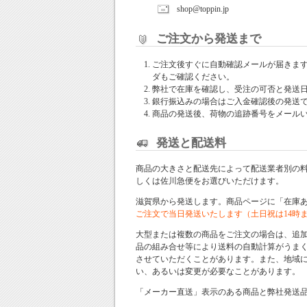
shop@toppin.jp
ご注文から発送まで
ご注文後すぐに自動確認メールが届きま
ダもご確認ください。
弊社で在庫を確認し、受注の可否と発送
銀行振込みの場合はご入金確認後の発送
商品の発送後、荷物の追跡番号をメール
発送と配送料
商品の大きさと配送先によって配送業者別の
しくは佐川急便をお選びいただけます。
滋賀県から発送します。商品ページに「在庫
ご注文で当日発送いたします（土日祝は14時
大型または複数の商品をご注文の場合は、追
品の組み合せ等により送料の自動計算がうま
させていただくことがあります。また、地域
い、あるいは変更が必要なことがあります。
「メーカー直送」表示のある商品と弊社発送