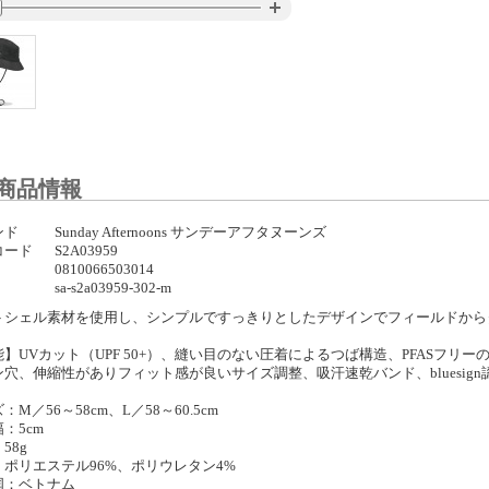
商品情報
ンド
Sunday Afternoons サンデーアフタヌーンズ
コード
S2A03959
0810066503014
sa-s2a03959-302-m
トシェル素材を使用し、シンプルですっきりとしたデザインでフィールドから
能】UVカット（UPF 50+）、縫い目のない圧着によるつば構造、PFASフ
ン穴、伸縮性がありフィット感が良いサイズ調整、吸汗速乾バンド、bluesig
：M／56～58cm、L／58～60.5cm
：5cm
58g
：ポリエステル96%、ポリウレタン4%
国：ベトナム