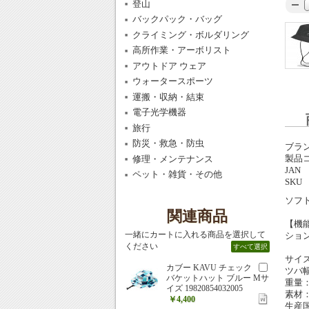
登山
バックパック・バッグ
クライミング・ボルダリング
高所作業・アーボリスト
アウトドア ウェア
ウォータースポーツ
運搬・収納・結束
電子光学機器
旅行
防災・救急・防虫
ブラ
製品
修理・メンテナンス
JAN
ペット・雑貨・その他
SKU
ソフ
関連商品
【機
一緒にカートに入れる商品を選択して
ショ
ください
すべて選択
サイズ
カブー KAVU チェック
ツバ幅
バケットハット ブルー Mサ
重量：
イズ 19820854032005
素材
￥4,400
生産