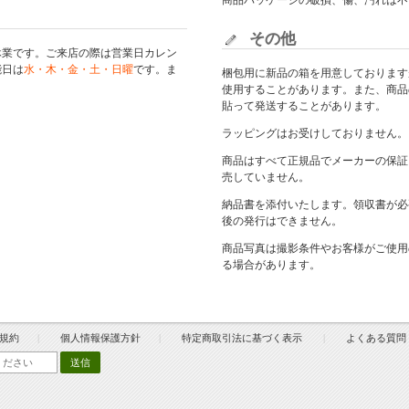
商品パッケージの破損、傷、汚れは不
その他
休業です。ご来店の際は
営業日カレン
能日は
水・木・金・土・日曜
です。ま
梱包用に新品の箱を用意しております
使用することがあります。また、商品
貼って発送することがあります。
ラッピングはお受けしておりません。
商品はすべて正規品でメーカーの保証
売していません。
納品書を添付いたします。領収書が必
後の発行はできません。
商品写真は撮影条件やお客様がご使用
る場合があります。
規約
個人情報保護方針
特定商取引法に基づく表示
よくある質問
送信