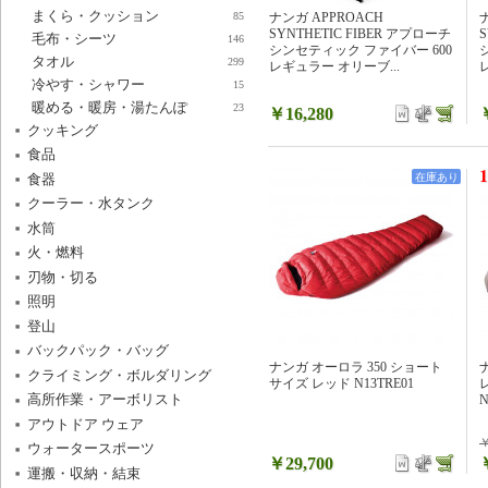
まくら・クッション
85
ナンガ APPROACH
SYNTHETIC FIBER アプローチ
S
毛布・シーツ
146
シンセティック ファイバー 600
タオル
299
レギュラー オリーブ...
冷やす・シャワー
15
暖める・暖房・湯たんぽ
23
￥16,280
クッキング
食品
1
食器
在庫あり
クーラー・水タンク
水筒
火・燃料
刃物・切る
照明
登山
バックパック・バッグ
ナンガ オーロラ 350 ショート
クライミング・ボルダリング
サイズ レッド N13TRE01
高所作業・アーボリスト
N
アウトドア ウェア
￥
ウォータースポーツ
￥29,700
運搬・収納・結束