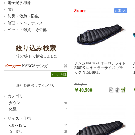
電子光学機器
3
旅行
在庫あり
% OFF
防災・救急・防虫
修理・メンテナンス
ペット・雑貨・その他
絞り込み検索
下記の条件で検索しました
ナンガ NANGA オーロラライト
メーカー:
NANGA ナンガ
350DX レギュラーサイズ ブラ
ック N15DBK13
H
すべて削除
￥41,800
条件を選択してください
￥40,500
カテゴリ
ダウン
66
化繊
4
サイズ・仕様
-10 - -19℃
11
-5 - -9℃
29