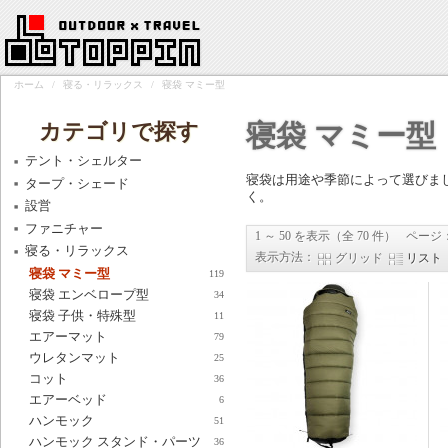
ホーム
/
寝る・リラックス
/
寝袋 マミー型
カテゴリで探す
寝袋 マミー型
テント・シェルター
寝袋は用途や季節によって選びま
タープ・シェード
く。
設営
ファニチャー
1 ～ 50 を表示（全 70 件）
ページ
寝る・リラックス
表示方法：
グリッド
リスト
寝袋 マミー型
119
寝袋 エンベロープ型
34
寝袋 子供・特殊型
11
エアーマット
79
ウレタンマット
25
コット
36
エアーベッド
6
ハンモック
51
ハンモック スタンド・パーツ
36