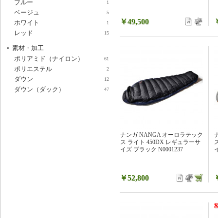
ブルー
1
ベージュ
5
￥49,500
ホワイト
1
レッド
15
素材・加工
ポリアミド（ナイロン）
61
ポリエステル
2
ダウン
12
ダウン（ダック）
47
ナンガ NANGA オーロラテック
ス ライト 450DX レギュラーサ
イズ ブラック N0001237
イ
￥52,800
8