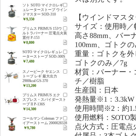
ソト SOTO マイクロレギ
ュレーターストーブ ウイン
ドマスター SOD-310
【ウインドマスター 
￥9,350
サイズ：使用時／幅9
プリムス PRIMUS 153ウ
ルトラバーナー 圧電点火装
高さ88mm、バー
置付 P-153
￥8,800
100mm、ゴトクの
重量：ゴトクを外し
SOTO マイクロレギュレ
ーターストーブ SOD-300S
ゴトクのみ／7g
￥7,480
材質：バーナー・
スノーピーク ヤエンス
トーブ レギ 最大出力
チ／樹脂
2900kcal GS-370
￥13,200
生産国：日本
プリムス PRIMUS エク
発熱量※1：3.3kW（
スプレス・スパイダースト
ーブ II P-136S
使用時間※2：約1.
￥14,300
使用燃料：SOTO
コールマン Coleman ファ
イアーストーム 2000028328
点火方式：圧電点
￥9,780
付属品：3本ゴト