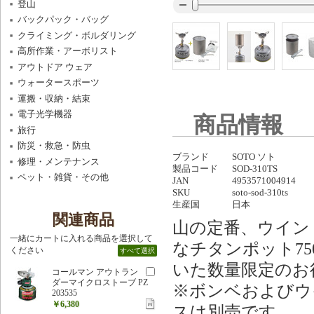
登山
バックパック・バッグ
クライミング・ボルダリング
高所作業・アーボリスト
アウトドア ウェア
ウォータースポーツ
運搬・収納・結束
電子光学機器
商品情報
旅行
防災・救急・防虫
ブランド
SOTO ソト
修理・メンテナンス
製品コード
SOD-310TS
ペット・雑貨・その他
JAN
4953571004914
SKU
soto-sod-310ts
生産国
日本
関連商品
山の定番、ウインド
一緒にカートに入れる商品を選択して
なチタンポット75
ください
すべて選択
いた数量限定のお
コールマン アウトラン
ダーマイクロストーブ PZ
※ボンベおよびウ
203535
￥6,380
スは別売です。