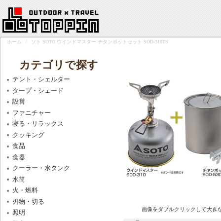
ホーム
/
ソト SOTO ウインドマスター チタンポットセット SOD-310TS
カテゴリで探す
テント・シェルター
タープ・シェード
設営
ファニチャー
寝る・リラックス
クッキング
食品
食器
クーラー・水タンク
水筒
火・燃料
刃物・切る
画像をダブルクリックして大き
照明