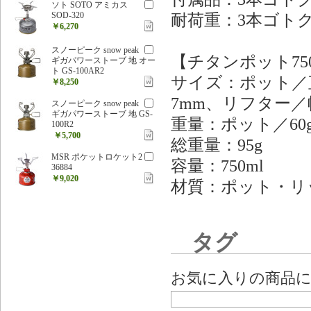
ソト SOTO アミカス
SOD-320
耐荷重：3本ゴトク
￥6,270
スノーピーク snow peak
【チタンポット750
ギガパワーストーブ 地 オー
ト GS-100AR2
サイズ：ポット／直
￥8,250
7mm、リフター／幅
スノーピーク snow peak
ギガパワーストーブ 地 GS-
重量：ポット／60
100R2
￥5,700
総重量：95g
MSR ポケットロケット2
容量：750ml
36884
￥9,020
材質：ポット・リ
タグ
お気に入りの商品