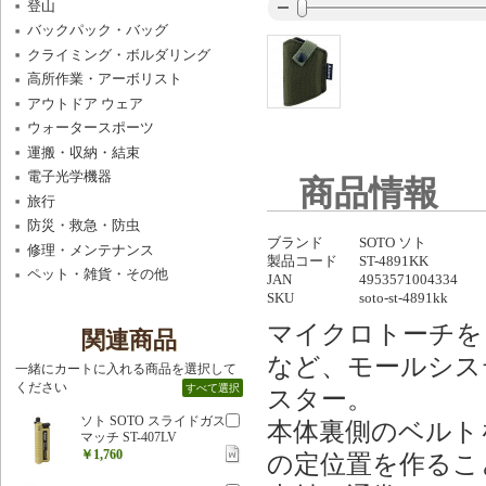
登山
バックパック・バッグ
クライミング・ボルダリング
高所作業・アーボリスト
アウトドア ウェア
ウォータースポーツ
運搬・収納・結束
電子光学機器
商品情報
旅行
防災・救急・防虫
ブランド
SOTO ソト
修理・メンテナンス
製品コード
ST-4891KK
ペット・雑貨・その他
JAN
4953571004334
SKU
soto-st-4891kk
マイクロトーチを
関連商品
など、モールシス
一緒にカートに入れる商品を選択して
ください
すべて選択
スター。
ソト SOTO スライドガス
本体裏側のベルト
マッチ ST-407LV
￥1,760
の定位置を作るこ