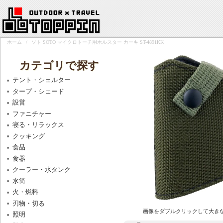
ホーム
/
ソト SOTO マイクロトーチ用ホルスター カーキ ST-4891KK
カテゴリで探す
テント・シェルター
タープ・シェード
設営
ファニチャー
寝る・リラックス
クッキング
食品
食器
クーラー・水タンク
水筒
火・燃料
刃物・切る
画像をダブルクリックして大き
照明