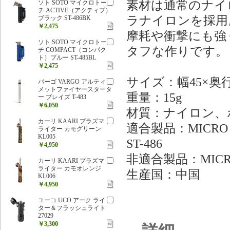
素材は通常のナイ
ソト SOTO マイクロトー
チ ACTIVE（アクティブ）
ラナイロンを採用
ブラック ST-486BK
￥2,475
摩耗や衝撃にも強
ソト SOTO マイクロトー
タフな作りです。
チ COMPACT（コンパク
ト）ブルー ST-485BL
￥2,475
サイズ：幅45×奥行
バーゴ VARGO アルティ
メットファイヤースタータ
重量：15g
ー ブレイズ T-483
￥6,050
材質：ナイロン、
カーリ KAARI プラズマ
適合製品：MICRO TO
ライター カモグリーン
KL005
ST-486
￥4,950
非適合製品：MICRO 
カーリ KAARI プラズマ
ライター カモオレンジ
生産国：中国
KL006
￥4,950
ユーコ UCO アーク ライ
ター＆フラッシュライト
27029
￥3,300