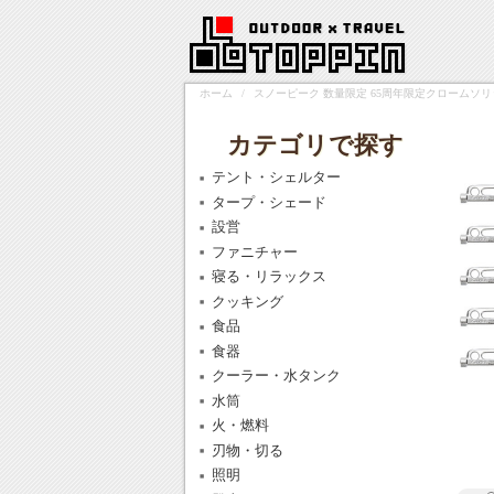
ホーム
/
スノーピーク 数量限定 65周年限定クロームソリッドス
カテゴリで探す
テント・シェルター
タープ・シェード
設営
ファニチャー
寝る・リラックス
クッキング
食品
食器
クーラー・水タンク
水筒
火・燃料
刃物・切る
照明