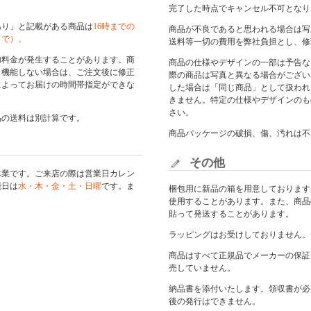
完了した時点でキャンセル不可となり
あり」と記載がある商品は
16時までの
商品が不良であると思われる場合は写
まで）。
送料等一切の費用を弊社負担とし、修
加料金が発生することがあります。商
商品の仕様やデザインの一部は予告な
く機能しない場合は、ご注文後に修正
際の商品は写真と異なる場合がござい
によってお届けの時間帯指定ができな
した場合は「同じ商品」として扱われ
きません。特定の仕様やデザインのも
さい。
品の送料は別計算です。
商品パッケージの破損、傷、汚れは不
その他
休業です。ご来店の際は
営業日カレン
能日は
水・木・金・土・日曜
です。ま
梱包用に新品の箱を用意しております
使用することがあります。また、商品
貼って発送することがあります。
ラッピングはお受けしておりません。
商品はすべて正規品でメーカーの保証
売していません。
納品書を添付いたします。領収書が必
後の発行はできません。