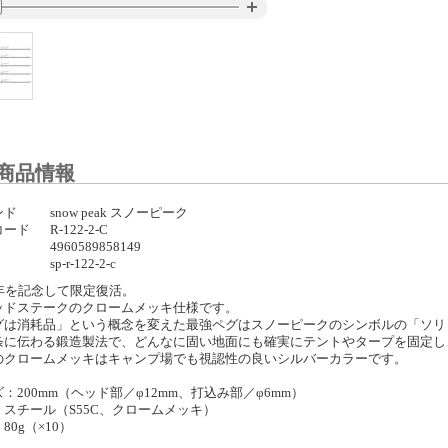
商品情報
ンド
snow peak スノーピーク
コード
R-122-2-C
4960589858149
sp-r-122-2-c
周年を記念して限定復活。
ッドステークのクロームメッキ仕様です。
グは消耗品」という概念を変えた最強ペグはスノーピークのシンボルの「ソリ
条に伝わる鍛造製法で、どんなに固い地面にも確実にテントやタープを固定し
のクロームメッキはキャンプ場でも視認性の良いシルバーカラーです。
：200mm（ヘッド部／φ12mm、打込み部／φ6mm）
：スチール（S55C、クロームメッキ）
80g（×10）