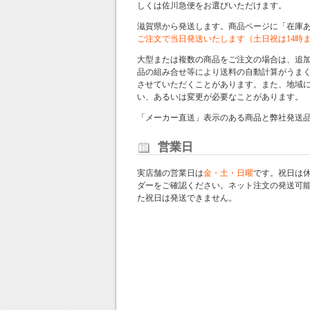
しくは佐川急便をお選びいただけます。
滋賀県から発送します。商品ページに「在庫
ご注文で当日発送いたします（土日祝は14時
大型または複数の商品をご注文の場合は、追
品の組み合せ等により送料の自動計算がうま
させていただくことがあります。また、地域
い、あるいは変更が必要なことがあります。
「メーカー直送」表示のある商品と弊社発送
営業日
実店舗の営業日は
金・土・日曜
です。祝日は
ダー
をご確認ください。ネット注文の発送可
た祝日は発送できません。