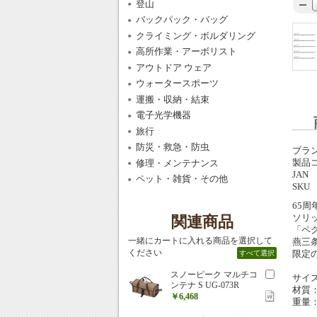
登山
バックパック・バッグ
クライミング・ボルダリング
高所作業・アーボリスト
アウトドア ウェア
ウォータースポーツ
運搬・収納・結束
電子光学機器
旅行
防災・救急・防虫
ブラ
製品
修理・メンテナンス
JAN
ペット・雑貨・その他
SKU
65
ソリ
関連商品
「ペ
一緒にカートに入れる商品を選択して
燕三
ください
限定
すべて選択
スノーピーク マルチコ
サイズ
ンテナ S UG-073R
材質
￥6,468
重量：