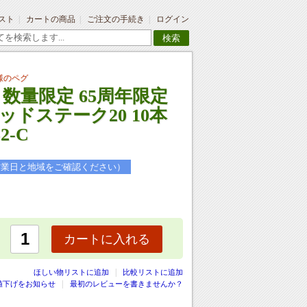
スト
カートの商品
ご注文の手続き
ログイン
検索
様のペグ
数量限定 65周年限定
ドステーク20 10本
2-C
営業日と地域をご確認ください）
カートに入れる
|
ほしい物リストに追加
比較リストに追加
値下げをお知らせ
最初のレビューを書きませんか？