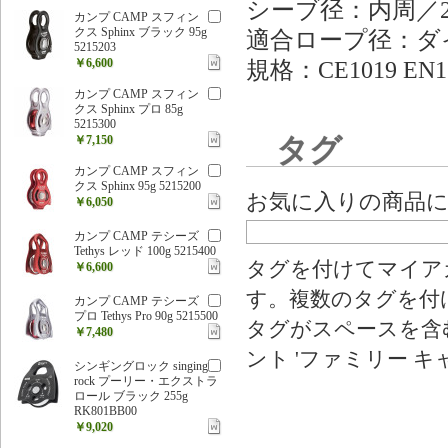
シーブ径：内周／2
カンプ CAMP スフィン
クス Sphinx ブラック 95g
適合ロープ径：ダ
5215203
￥6,600
規格：CE1019 EN1
カンプ CAMP スフィン
クス Sphinx プロ 85g
5215300
￥7,150
タグ
カンプ CAMP スフィン
クス Sphinx 95g 5215200
お気に入りの商品
￥6,050
カンプ CAMP テシーズ
Tethys レッド 100g 5215400
タグを付けてマイア
￥6,600
す。複数のタグを付
カンプ CAMP テシーズ
プロ Tethys Pro 90g 5215500
タグがスペースを含む
￥7,480
ント 'ファミリー キ
シンギングロック singing
rock プーリー・エクストラ
ロール ブラック 255g
RK801BB00
￥9,020