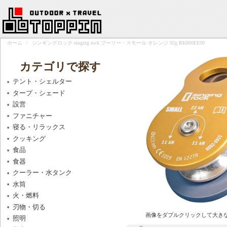
ホーム
/
シンギングロック singing rock プーリー・スモール オレンジ 92g RK800EE00
カテゴリで探す
テント・シェルター
タープ・シェード
設営
ファニチャー
寝る・リラックス
クッキング
食品
食器
クーラー・水タンク
水筒
火・燃料
刃物・切る
画像をダブルクリックして大き
照明