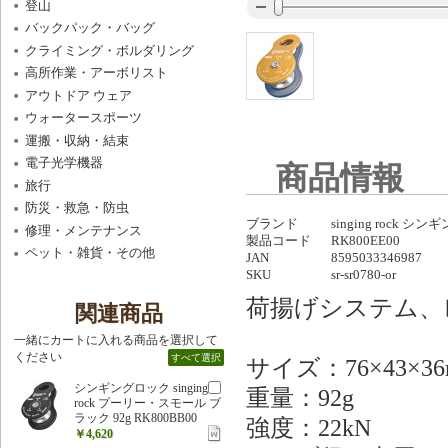
登山
バックパック・バッグ
クライミング・ボルダリング
高所作業・アーボリスト
アウトドア ウェア
ウォータースポーツ
運搬・収納・結束
電子光学機器
商品情報
旅行
防災・救急・防虫
ブランド
singing rock シ
修理・メンテナンス
製品コード
RK800EE00
ペット・雑貨・その他
JAN
8595033346987
SKU
sr-sr0780-or
荷揚げシステム、
関連商品
一緒にカートに入れる商品を選択して
ください
すべて選択
サイズ：76×43×3
シンギングロック singing
重量：92g
rock プーリー・スモール ブ
ラック 92g RK800BB00
強度：22kN
￥4,620