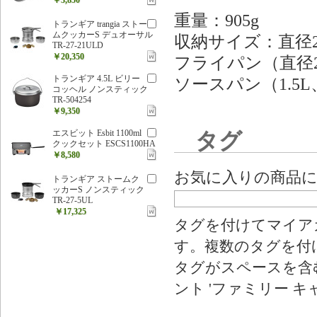
重量：905g
トランギア trangia ストー
ムクッカーS デュオーサル
収納サイズ：直径22×
TR-27-21ULD
￥20,350
フライパン（直径
トランギア 4.5L ビリー
ソースパン（1.5
コッヘル ノンスティック
TR-504254
￥9,350
エスビット Esbit 1100ml
タグ
クックセット ESCS1100HA
￥8,580
お気に入りの商品
トランギア ストームク
ッカーS ノンスティック
TR-27-5UL
￥17,325
タグを付けてマイア
す。複数のタグを付
タグがスペースを含む
ント 'ファミリー キ