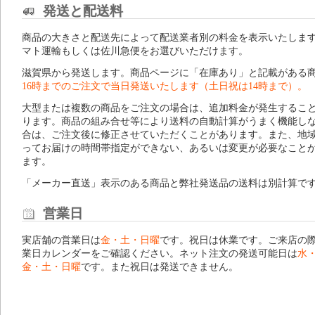
発送と配送料
商品の大きさと配送先によって配送業者別の料金を表示いたしま
マト運輸もしくは佐川急便をお選びいただけます。
滋賀県から発送します。商品ページに「在庫あり」と記載がある
16時までのご注文で当日発送いたします（土日祝は14時まで）。
大型または複数の商品をご注文の場合は、追加料金が発生するこ
ります。商品の組み合せ等により送料の自動計算がうまく機能し
合は、ご注文後に修正させていただくことがあります。また、地
ってお届けの時間帯指定ができない、あるいは変更が必要なこと
ます。
「メーカー直送」表示のある商品と弊社発送品の送料は別計算で
営業日
実店舗の営業日は
金・土・日曜
です。祝日は休業です。ご来店の
業日カレンダー
をご確認ください。ネット注文の発送可能日は
水
金・土・日曜
です。また祝日は発送できません。