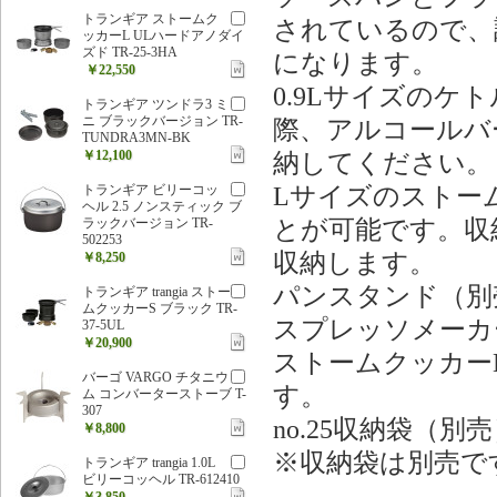
トランギア ストームク
されているので、
ッカーL ULハードアノダイ
ズド TR-25-3HA
になります。
￥22,550
0.9Lサイズの
トランギア ツンドラ3 ミ
ニ ブラックバージョン TR-
際、アルコールバ
TUNDRA3MN-BK
￥12,100
納してください。
Lサイズのストー
トランギア ビリーコッ
ヘル 2.5 ノンスティック ブ
とが可能です。収
ラックバージョン TR-
502253
収納します。
￥8,250
パンスタンド（別
トランギア trangia ストー
ムクッカーS ブラック TR-
スプレッソメーカ
37-5UL
￥20,900
ストームクッカーL
バーゴ VARGO チタニウ
す。
ム コンバーターストーブ T-
307
no.25収納袋（
￥8,800
※収納袋は別売で
トランギア trangia 1.0L
ビリーコッヘル TR-612410
￥3,850