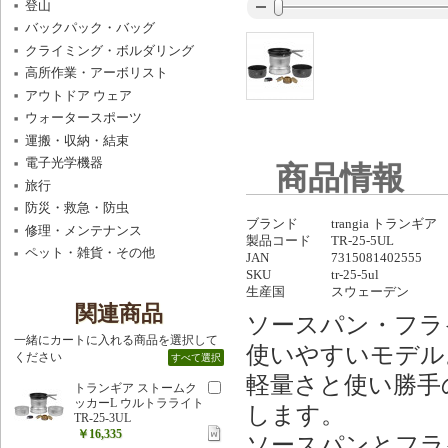
登山
バックパック・バッグ
クライミング・ボルダリング
高所作業・アーボリスト
アウトドア ウェア
ウォータースポーツ
運搬・収納・結束
電子光学機器
商品情報
旅行
防災・救急・防虫
ブランド
trangia トランギア
修理・メンテナンス
製品コード
TR-25-5UL
ペット・雑貨・その他
JAN
7315081402555
SKU
tr-25-5ul
生産国
スウェーデン
関連商品
ソースパン・フラ
一緒にカートに入れる商品を選択して
使いやすいモデル
ください
すべて選択
軽量さと使い勝手
トランギア ストームク
ッカーL ウルトラライト
します。
TR-25-3UL
￥16,335
ソースパンとフラ