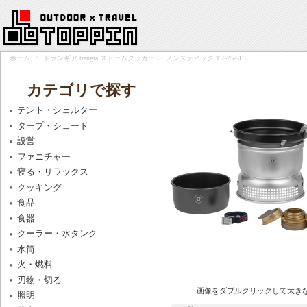
ホーム
/
トランギア trangia ストームクッカーL・ノンスティック TR-25-5UL
カテゴリで探す
テント・シェルター
タープ・シェード
設営
ファニチャー
寝る・リラックス
クッキング
食品
食器
クーラー・水タンク
水筒
火・燃料
刃物・切る
画像をダブルクリックして大き
照明