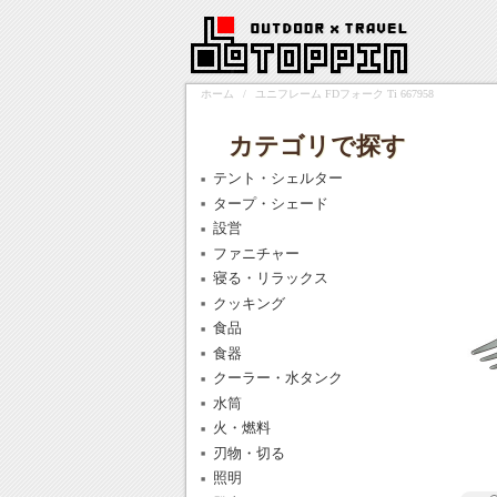
ホーム
/
ユニフレーム FDフォーク Ti 667958
カテゴリで探す
テント・シェルター
タープ・シェード
設営
ファニチャー
寝る・リラックス
クッキング
食品
食器
クーラー・水タンク
水筒
火・燃料
刃物・切る
照明