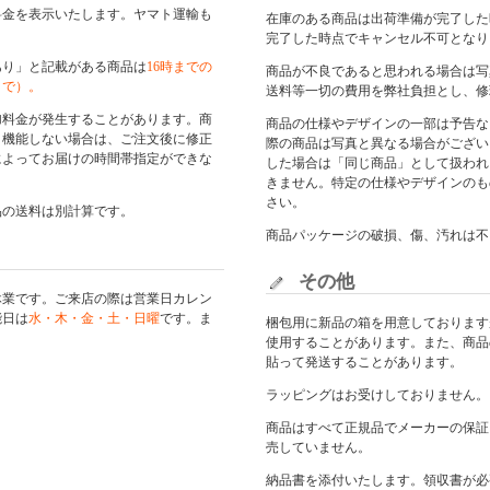
料金を表示いたします。ヤマト運輸も
在庫のある商品は出荷準備が完了した
完了した時点でキャンセル不可となり
あり」と記載がある商品は
16時までの
商品が不良であると思われる場合は写
まで）。
送料等一切の費用を弊社負担とし、修
加料金が発生することがあります。商
商品の仕様やデザインの一部は予告な
く機能しない場合は、ご注文後に修正
際の商品は写真と異なる場合がござい
によってお届けの時間帯指定ができな
した場合は「同じ商品」として扱われ
きません。特定の仕様やデザインのも
さい。
品の送料は別計算です。
商品パッケージの破損、傷、汚れは不
その他
休業です。ご来店の際は
営業日カレン
能日は
水・木・金・土・日曜
です。ま
梱包用に新品の箱を用意しております
使用することがあります。また、商品
貼って発送することがあります。
ラッピングはお受けしておりません。
商品はすべて正規品でメーカーの保証
売していません。
納品書を添付いたします。領収書が必