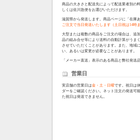
商品の大きさと配送先によって配送業者別の
しくは佐川急便をお選びいただけます。
滋賀県から発送します。商品ページに「在庫
ご注文で当日発送いたします（土日祝は14時
大型または複数の商品をご注文の場合は、追
品の組み合せ等により送料の自動計算がうま
させていただくことがあります。また、地域
い、あるいは変更が必要なことがあります。
「メーカー直送」表示のある商品と弊社発送
営業日
実店舗の営業日は
金・土・日曜
です。祝日は
ダー
をご確認ください。ネット注文の発送可
た祝日は発送できません。