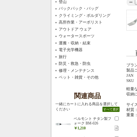
登山
バックパック・バッグ
クライミング・ボルダリング
高所作業・アーボリスト
アウトドア ウェア
ウォータースポーツ
運搬・収納・結束
電子光学機器
旅行
防災・救急・防虫
ブラ
製品
修理・メンテナンス
JAN
ペット・雑貨・その他
SKU
軽量
収納
関連商品
一緒にカートに入れる商品を選択して
サイズ
ください
材質
すべて選択
重量：
ベルモント チタン製フ
ォーク BM-026
￥1,210