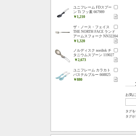
ユニフレーム FDスプー
ン Ti フッ素 667989
￥1,210
ザ・ノース・フェイス
THE NORTH FACE ランド
アームスフォーク NN32204
￥1,320
ノルディスク nordisk チ
タニウムスプーン 119027
￥2,673
ユニフレーム カラカト
パステルブルー 668825
￥880
お気
タグを
タグが