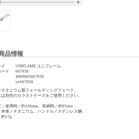
商品情報
ンド
UNIFLAME ユニフレーム
コード
667958
4989083667958
uf-667958
なチタニウム製フォールディングフォーク。
には別売のカラカトケースをご使用ください。
：使用時／約160mm、収納時／約95mm
：本体／チタニウム、ハンドル／ステンレス鋼
約17g