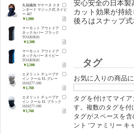
安心安全の日本製
丸福繊維 ヤケーヌ スタ
ンダード マジック式 ネイビ
カット効果が持続
ー 407
￥1,980
後ろはスナップ式
マーモット アウトドア
ネックカバー ブラック
TOARJK81
￥2,500
マーモット アウトドア
ネックカバー ネイビー
タグ
TOARJK81
￥2,500
エヌリット チューブナ
お気に入りの商品
イン クール EL グレー
1610277-100
￥1,760
エヌリット チューブナ
タグを付けてマイア
イン クール EL ブラック
1610277-190
す。複数のタグを付
￥1,760
タグがスペースを含む
ント 'ファミリー キ