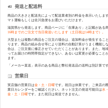
発送と配送料
商品の大きさと配送先によって配送業者別の料金を表示いたしま
マト運輸もしくは佐川急便をお選びいただけます。
滋賀県から発送します。商品ページに「在庫あり」と記載がある
16時までのご注文で当日発送いたします（土日祝は14時まで）。
大型または複数の商品をご注文の場合は、追加料金が発生するこ
ります。商品の組み合せ等により送料の自動計算がうまく機能し
合は、ご注文後に修正させていただくことがあります。また、地
ってお届けの時間帯指定ができない、あるいは変更が必要なこと
ます。
「メーカー直送」表示のある商品と弊社発送品の送料は別計算で
営業日
実店舗の営業日は
金・土・日曜
です。祝日は休業です。ご来店の
業日カレンダー
をご確認ください。ネット注文の発送可能日は
水
金・土・日曜
です。また祝日は発送できません。