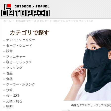
ホーム
/
丸福繊維 ヤケーヌ スタンダード 目尻プラス スナップ式 ブラック 569
カテゴリで探す
テント・シェルター
タープ・シェード
設営
ファニチャー
寝る・リラックス
クッキング
食品
食器
クーラー・水タンク
水筒
火・燃料
刃物・切る
画像をダブルクリックして大き
照明