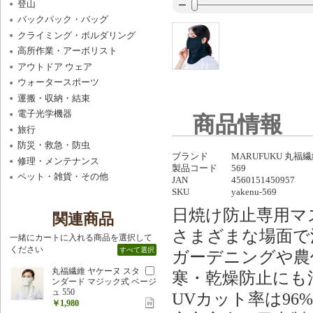
登山
バックパック・バッグ
クライミング・ボルダリング
高所作業・アーボリスト
アウトドア ウェア
ウォータースポーツ
運搬・収納・結束
電子光学機器
商品情報
旅行
防災・救急・防虫
ブランド
MARUFUKU 丸福
修理・メンテナンス
製品コード
569
ペット・雑貨・その他
JAN
4560151450957
SKU
yakenu-569
日焼け防止専用マ
関連商品
さまざまな場面で
一緒にカートに入れる商品を選択して
ください
すべて選択
ガーデニングや農
丸福繊維 ヤケーヌ スタ
寒・乾燥防止にも
ンダード マジック式 ベージ
ュ 550
UVカット率は96
￥1,980