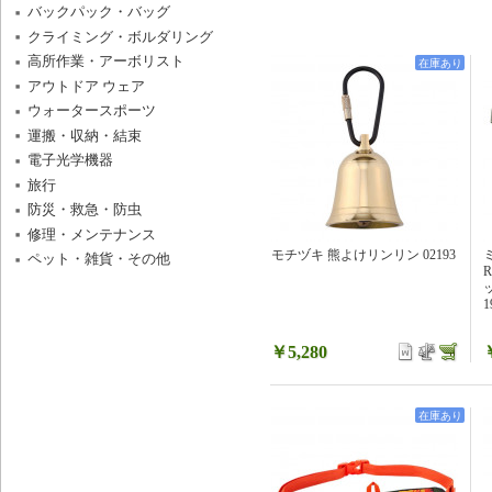
バックパック・バッグ
クライミング・ボルダリング
高所作業・アーボリスト
在庫あり
アウトドア ウェア
ウォータースポーツ
運搬・収納・結束
電子光学機器
旅行
防災・救急・防虫
修理・メンテナンス
モチヅキ 熊よけリンリン 02193
ペット・雑貨・その他
1
￥5,280
在庫あり