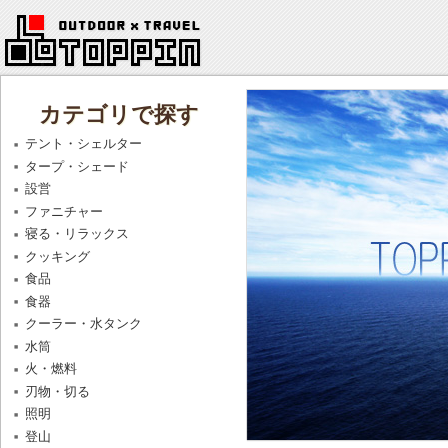
カテゴリで探す
テント・シェルター
タープ・シェード
設営
ファニチャー
寝る・リラックス
クッキング
食品
食器
クーラー・水タンク
水筒
火・燃料
刃物・切る
照明
登山