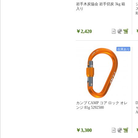
岩手木炭協会 岩手切炭 3kg 箱
シ
入り
R
￥2,420
在庫あり
カンプ CAMP コア ロック オレ
ンジ 81g 5292500
A
￥3,300