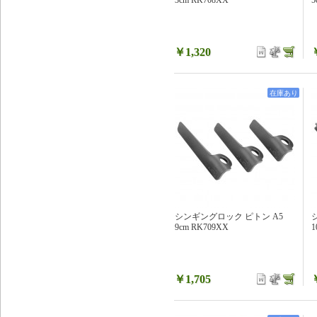
3cm RK708XX
5
￥1,320
在庫あり
シンギングロック ピトン A5
9cm RK709XX
1
￥1,705