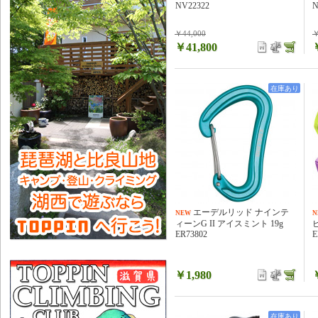
NV22322
N
￥44,000
￥
￥41,800
在庫あり
エーデルリッド ナインテ
NEW
N
ィーンG II アイスミント 19g
ER73802
E
￥1,980
在庫あり