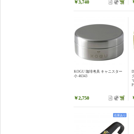
￥3,740
KOGU 珈琲考具 キャニスター
D
小 46343
P
￥2,750
在庫あり