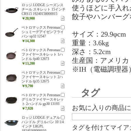
ロッジ LODGE シーズンス
使うほどに手入れ
チール スキレット 15インチ
CRS15 19240158000015
餃子やハンバーグ
￥20,900
ペトロマックス Petromax
シュミーデアイゼンフライ
サイズ：29.9φcm
パン sp32 12547
￥14,300
重量：3.6kg
深さ：5.2cm
ペトロマックス Petromax
ファイヤースキレット 1ハ
生産国：アメリカ
ンドル fp40 12673
￥13,200
※IH（電磁調理器
ペトロマックス Petromax
ファイヤースキレット 2ハ
ンドル fp35 12675
￥9,790
タグ
ペトロマックス Petromax
グリルファイヤースキレッ
ト 2ハンドル gp30 13193
お気に入りの商品
￥7,920
ロッジ LODGE デュアル
ハンドル グリルパン 10 1/4
インチ L8GPL
タグを付けてマイア
19240268000010