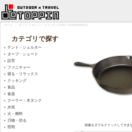
ホーム
/
ロッジ スキレット 12インチ L10SK3 19240006000012
カテゴリで探す
テント・シェルター
タープ・シェード
設営
ファニチャー
寝る・リラックス
クッキング
食品
食器
クーラー・水タンク
水筒
火・燃料
刃物・切る
画像をダブルクリックして大き
照明