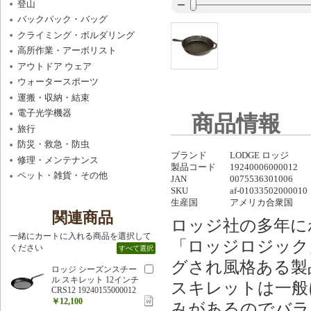
登山
バックパック・バッグ
クライミング・ボルダリング
高所作業・アーボリスト
アウトドア ウェア
ウォータースポーツ
運搬・収納・結束
電子光学機器
商品情報
旅行
防災・救急・防虫
ブランド
LODGE ロッジ
修理・メンテナンス
製品コード
19240006000012
ペット・雑貨・その他
JAN
0075536301006
SKU
af-01033502000010
生産国
アメリカ合衆国
関連商品
ロッジ社の多年に
一緒にカートに入れる商品を選択して
「ロッジロジック
ください
すべて選択
グされ風格ある製
ロッジ シーズンスチー
ル スキレット 12インチ
スキレットは一般
CRS12 19240155000012
￥12,100
みがあるのでバラ